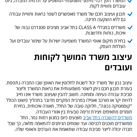
המשרד הפך לכלי מיתוגי משמעותי המשפיע על תדמית החברה, גיוס
עובדים וחוויית לקוח.
תכנון ועיצוב חכם של משרד מאפשרים לשפר נראות וחוויית עבודה
גם ללא השקעה חריגה.
משרדים במגדלי CLASS A בתל אביב מציבים סטנדרט גבוה של
איכות, נוחות וחדשנות.
בחירת מיקום ואופי המשרד משפיעה ישירות על שימור עובדים ועל
הצלחת העסק.
עיצוב משרד המושך לקוחות
ועובדים
עיצוב נכון של משרד יכול לשנות לחלוטין את האופן שבו החברה נתפסת.
בעזרת תכנון חכם ניתן לשפר משמעותית את נראות המשרד וליצור
סביבת עבודה נעימה ומזמינה. חשוב להבין שעיצוב משרד אינו חייב
להיות יקר או מורכב ואפילו במרבית המקרים מדובר בתהליך פשוט הכולל
"קוסמטיקה נכונה", חלוקה טובה של החלל, תאורה איכותית, בחירת
חומרים מתאימים ויצירת זרימה טבעית בין אזורי העבודה.
משרדים להשכרה בתל אביב
מוצעים כיום במגוון רמות גמר, החל
ממשרדים מוכנים לכניסה ועד שטחים הניתנים להתאמה מלאה, כך שכל
חברה יכולה לייצר סביבת עבודה שתואמת את הערכים והאופי שלה.