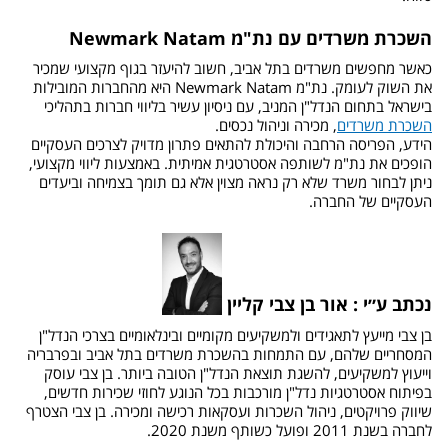
השכרת משרדים עם נת"מ Newmark Natam
כאשר מחפשים משרדים בתל אביב, חשוב להיעזר בגוף מקצועי שמכיר
את השוק לעומק. נת"מ Newmark Natam היא מהחברות המובילות
בישראל בתחום הנדל"ן המניב, עם ניסיון עשיר בליווי חברות בתהליכי
השכרת משרדים
, מכירה וניהול נכסים.
הידע, הפריסה הרחבה והיכולת להתאים פתרון מדויק לצרכים העסקיים
הופכים את נת"מ לשותפה אסטרטגית אמיתית. באמצעות ליווי מקצועי,
ניתן לבחור משרד שלא רק נראה מצוין אלא גם תומך בצמיחה וביעדים
העסקיים של החברה.
נכתב ע״י : אור בן צבי קליין
בן צבי מייעץ לתאגידים ולמשקיעים מקומיים ובינלאומיים בצרכי הנדל"ן
המסחריים שלהם, עם התמחות בהשכרת משרדים בתל אביב ובפרבריה
וייעוץ למשקיעים, להשגת תוצאת הנדל"ן הטובה ביותר. בן צבי עוסק
בפיתוח אסטרטגיות נדל"ן מורכבות בכל הנוגע לחוזי שכירות חדשים,
שיווק פרויקטים, ניהול השכרות ועסקאות רכישה ומכירה. בן צבי הצטרף
לחברה בשנת 2011 ופועל כשותף משנת 2020.