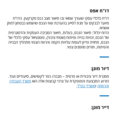
דו"ח אפס
דו"ח כלכלי עסקי שעורך שמאי ובו תיאור מצב נכס מקרקעין. הדו"ח
מיועד לבנקים על מנת לסייע בהערכת שווי הנכס שישמש כבטחון למתן
אשראי.
הדוח יכלול: תיאור הנכס, בעלות, תיאור הסביבה העסקית והדמוגרפית
של הנכס, זכויות בנייה ופיתוח (שטחי ציבור), פוטנציאל עסקי כלכלי של
הנכס, תחזית פדיון לעומת עלויות הקמה והרווח הצפוי מתהליך הבנייה
והפיתוח, תזרים מזומנים צפוי.
דיור מוגן:
מסגרת דיור ציבורית או פרטית – מבנה/ כפר לקשישים, סיעודיים ועוד.
הזרוע המבצעת והמופקדת על צרכי קבוצות אלה הוא
משרד העבודה
והרווחה
ו
משרדי בט"ל
.
דייר מוגן: