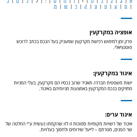
א
|
ב
|
ג
|
ד
|
ה
| ו |
ז
|
ח
|
ט
|
י
| כ |
ל
|
מ
|
נ
|
ס
|
ע
|
פ
|
צ
|
ק
|
ר
|
ש
|
ת
אופציה במקרקעין
פרק זמן למימוש רכישת מקרקעין שמעניק בעל הנכס בכתב לרוכש
פוטנציאלי.
איגוד במקרקעין:
ישות משפטית חברה/ תאגיד שרוב נכסיו הם מקרקעין, בעלי המניות
מחזיקים בנכס המקרקעין באמצעות מניותיהם באיגוד.
איגוד ערים:
איגוד של רשויות מקומיות סמוכות זו לזו שהקמתו נעשית ע"י החלטה של
שר הפנים, מטרתם – לייעל שירותים ולחסוך בעלויות.