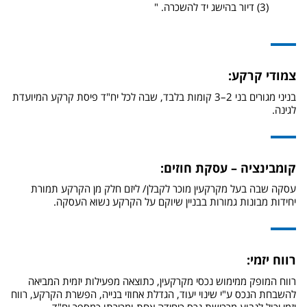
(3) דיור בהישג יד להשכרה. "
צמודי קרקע:
בניני מגורים בני 2–3 קומות בלבד, שבה לכל יח"ד פיסת קרקע המיועדת
לגינה.
קומבינציה – עסקת חוזים:
עסקה שבה בעל מקרקעין מוכר לקבלן/ ליזם חלק מן הקרקע תמורת
יחידות מבונות גמורות בבניין שיוקם על הקרקע נשוא העסקה.
רווח יזמי:
רווח המופק ממימוש נכסי מקרקעין, כתוצאה מפעילות יזמית המביאה
להשבחת הנכס ע"י שינוי יעוד, הגדלת אחוזי בנייה, הפשרת הקרקע, רווח
יזמי יכול לנבוע מרכישת נכס כיחידה אחת ומכירתו כמספר יח"ד.