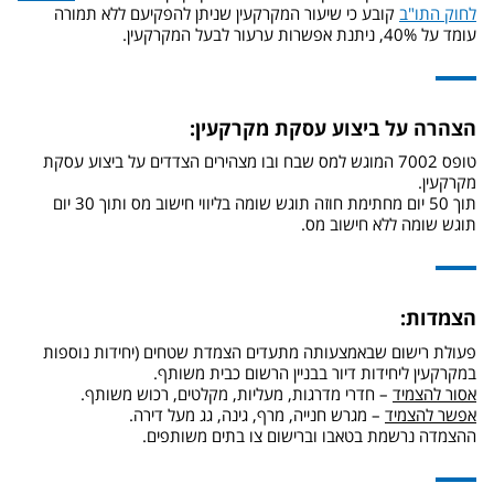
לחוק התו"ב
קובע כי שיעור המקרקעין שניתן להפקיעם ללא תמורה
עומד על 40%, ניתנת אפשרות ערעור לבעל המקרקעין.
הצהרה על ביצוע עסקת מקרקעין:
טופס 7002 המוגש למס שבח ובו מצהירים הצדדים על ביצוע עסקת
מקרקעין.
תוך 50 יום מחתימת חוזה תוגש שומה בליווי חישוב מס ותוך 30 יום
תוגש שומה ללא חישוב מס.
הצמדות:
פעולת רישום שבאמצעותה מתעדים הצמדת שטחים (יחידות נוספות
במקרקעין ליחידות דיור בבניין הרשום כבית משותף.
אסור להצמיד
– חדרי מדרגות, מעליות, מקלטים, רכוש משותף.
אפשר להצמיד
– מגרש חנייה, מרף, גינה, גג מעל דירה.
ההצמדה נרשמת בטאבו וברישום צו בתים משותפים.