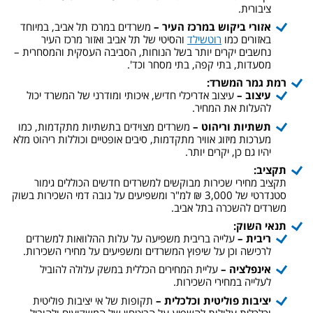
ציבורית.
אזורי ביקוש במרכז העיר –
משרדים במרכז תל אביב, במיוחד
באזורים כמו
רוטשילד
והסיטי של תל אביב ואזור מרכז העיר
נחשבים יקרים יותר בשל הנוחות, הסביבה העסקית והמסחרית –
מסעדות, בתי קפה, בתי מסחר וכד'.
רמת גמר המשרד
:
עיצוב –
עיצוב אדריכלי חדיש, איכותי ומודרני של המשרד יכול
להעלות את המחיר.
תשתיות וריהוט –
משרדים מצוידים בתשתיות מתקדמות, כמו
מערכות מיזוג אוויר מתקדמות, סיבים אופטיים וכוללות ריהוט מלא
יהיו גם כן, יקרים יותר.
תקציב:
תקציב מחירי שכירות מבוקשים למשרדים חדשים הכוללים גימור
סטנדרטי של 3,000 ₪ למ"ר ומשפיעים על גובה דמי השכירות בשוק
משרדים להשכרה בתל אביב.
תנאי השוק
:
ריבית –
עלייה בריבית משפיעה על עלות ההלוואות למשרדים
לרכישה וכן על שיפוץ המשרדים ומשפיעים על מחירי השכירות.
אינפלציה –
עליית המחירים הכללית במשק עלולה להוביל
לעלייה במחירי השכירות.
יציבות פוליטית וכלכלית –
תקופות של אי יציבות פוליטית
וכלכלית עלולות להשפיע על הביטחון של המשקיעים ולהוביל