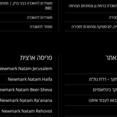
משרדים להשכרה בבני ברק | מתחם
שכרה ברמת גן ובמתחם הבורסה
BBC
כירה
משרדים להשכרה
ה, לוגיסטיקה ומחסנים למכירה
מסחר להשכרה
באתר
פריסה ארצית
Newmark Natam Jerusalem
קר – דו"ח נת"מ
Newmark Natam Haifa
ר בינלאומיים
ewmark Natam Beer-Sheva
בואו לעבוד איתנו
Newmark Natam Ra'anana
Newmark Natam Rehovot