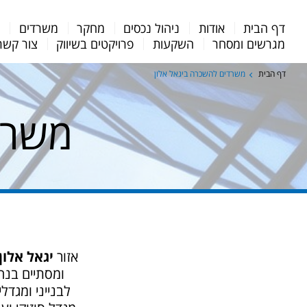
Menu
דף הבית
אודות
ניהול נכסים
מחקר
משרדים
מ
Bar
מגרשים ומסחר
השקעות
פרויקטים בשיווק
צור קשר
דף הבית
משרדים להשכרה ביגאל אלון
משרד
אזור
יגאל אלון
ומסתיים בנח
לבנייני ומגדל