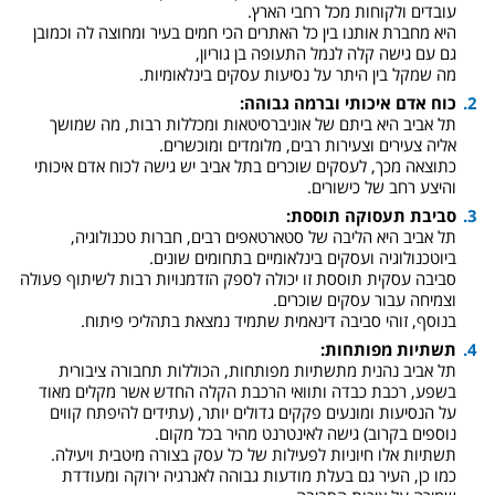
עובדים ולקוחות מכל רחבי הארץ.
היא מחברת אותנו בין כל האתרים הכי חמים בעיר ומחוצה לה וכמובן
גם עם גישה קלה לנמל התעופה בן גוריון,
מה שמקל בין היתר על נסיעות עסקים בינלאומיות.
כוח אדם איכותי וברמה גבוהה:
תל אביב היא ביתם של אוניברסיטאות ומכללות רבות, מה שמושך
אליה צעירים וצעירות רבים, מלומדים ומוכשרים.
כתוצאה מכך, לעסקים שוכרים בתל אביב יש גישה לכוח אדם איכותי
והיצע רחב של כישורים.
סביבת תעסוקה תוססת:
תל אביב היא הליבה של סטארטאפים רבים, חברות טכנולוגיה,
ביוטכנולוגיה ועסקים בינלאומיים בתחומים שונים.
סביבה עסקית תוססת זו יכולה לספק הזדמנויות רבות לשיתוף פעולה
וצמיחה עבור עסקים שוכרים.
בנוסף, זוהי סביבה דינאמית שתמיד נמצאת בתהליכי פיתוח.
תשתיות מפותחות:
תל אביב נהנית מתשתיות מפותחות, הכוללות תחבורה ציבורית
בשפע, רכבת כבדה ותוואי הרכבת הקלה החדש אשר מקלים מאוד
על הנסיעות ומונעים פקקים גדולים יותר, (עתידים להיפתח קווים
נוספים בקרוב) גישה לאינטרנט מהיר בכל מקום.
תשתיות אלו חיוניות לפעילות של כל עסק בצורה מיטבית ויעילה.
כמו כן, העיר גם בעלת מודעות גבוהה לאנרגיה ירוקה ומעודדת