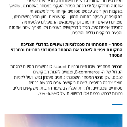
הפיננסיים והבטחוניים. בשנים האחרונות, הביקושים לשטחי
אחסנה תודלקו על ידי מגמת הגידול העקבי במסחר באינטרנט, שהואץ
בעקבות הקורונה. ענפים מסוימים אף חוו גידול משמעותי
בתקופה זו, בעיקר בתחומי המזון – קמעונאות ומזון מהיר )משלוחים(,
מוצרים רפואיים ותרופות, וכן קימעונאים המפעילים פלטפורמה
למכירה אינטרנטית. הגידול בביקושים בענפים אלו מצריך שטחי אחסנה
והפצה בהיקפים גדלים והולכים.
מסחר – התפתחויות טכנולוגיות ושינויים בהרגלי הצריכה
המקוונת צפויים לאתגר את המסחר המסורתי בחנויות ובמרכזי
המסחר
מרכזים מסחריים שכונתיים וחנויות Discount נחשבים חסינים למגמת
הגידול של ה- E-commerce, וצפויים להנות מביקושים
יציבים, שכן מרכזי המסחר השכונתי נותנים פיתרון נגיש ויעיל לקניות
מוצרי צריכה בסיסיים. קיימים ביקושים ערים לרכישת נכסים
מסחריים שכונתיים, ולמרות העלייה בשיעור הריבית, משקיעים מגלים
נכונות לרכוש נכסים אלו בתשואות של כ6.5%- 7%.