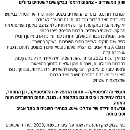
שוק המשרדים – צמצום דרמטי בביקושים לשטחים גדולים
הגורם הדומיננטי בתחום המשרדים בשנים האחרונות היה הגידול בביקוש
למשרדים מצד חברות טכנולוגיות. גם המעבר לעבודה
חלקית מהבית בתקופת הקורונה ולאחריה, לא צמצם באופן משמעותי את
הביקוש לשטחי משרדים. חברות ההייטק גייסו סכומי
שיא, והנזילות הגבוהה בשילוב תחרות עזה על כח אדם מיומן הובילו
לביקושים חזקים ולעליית מחירי השכירות, בעיקר במשרדי
A Class בתל אביב ובהרצליה פיתוח, ובמיקומים הסמוכים לתחנת רכבת
או רכבת קלה.
במהלך שנת 2022 וביתר שאת השנה, חלה ירידה חדה בהשקעות
בחברות טכנולוגיות, שרבות מהן נאלצות לחסוך בהוצאות
ולפטר עובדים. עקב כך, הביקושים למשרדים ירדו בחדות, ובנוסף, נוצר
היצע של משרדים בחכירת משנה מצד חברות
שמצמצמות שטחים.
תעשייה/ לוגיסטיקה – תחום התעשייה והלוגיסטיקה, וכן המסחר,
מגלה עמידות ויציבות גם בתקופה זו. מנגד, תחום המשרדים חווה
האטה,
ונרשמה ירידה של עד לכ- 20% במחירי השכירות בתל אביב
וסביבותיה
כפי שצוין, שוק התעשייה שמר על יציבות בשנת ,2023 למרות הזעזועים