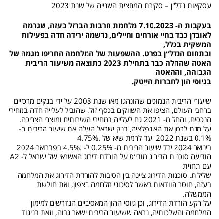
עסקאות נדל"ן – סקירת המחצית השנייה של שנת 2023
בעקבות ה- 7.10.2023 מלחמת חרבות הברזל בעזה, שגרמה
לאובדן כבד בחיי אזרחים וחיילים, נרשמה ירידה חדה בפעילות
המשקית בכלל,
ובתחום הנדל״ן בפרט. ההשפעות של המלחמה החריפו מגמה של
האטה שהחלה כבר בתחילת 2023 כתוצאה משיעור הריבית
הגבוהה, וההאטה
בגיוסי הון לחברות הייטק.
שיעורי הריבית הנמוכים שהונהגו מאז שנת 2008 על ידי בנקים מרכזיים
ברחבי העולם, הציפו את השווקים בכסף זול, שהוביל לעלייה חדה במחירי
הנכסים, והחל מ- 2021 גם לעלייה במחירי השירותים ומוצרי הצריכה.
על מנת לרסן את האינפלציה, בנק ישראל העלה את שיעור הריבית מ-
0.1% בשנת 2022 ועד לרמת שיא של .4.75%
בינואר 2024 ירד שיעור הריבית מ- 0.25% ל- .4.5% בפברואר 2024
הודיעה סוכנות הדירוג מודי׳ס על הורדת דירוג האשראי של ישראל ל- A2
עם תחזית
שלילית. סוכנות הדירוג ציינה בין הסיבות להורדת הדירוג את המלחמה
בעזה, חוסר הוודאות באשר לסיכוני מלחמה בצפון, ואת חולשת
הממשלה.
על רקע הורדת הדירוג, וכן גיוסי ההון המאסיביים הנדרשים למימון
המלחמה והשלכותיה, נראה ששיעור הריבית ישאר גבוה, וזאת בניגוד