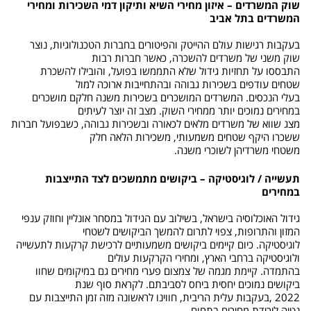
שוק המשרדים – איזון מחירי השיא ותיקון דמי השכירות ומחירי
המשרדים בתל אביב
בעקבות רגישות עולם ההייטק והפיטורים בחברות הטכנולוגיות, נוצר
שוק משני של משרדים להשכרה, כאשר חברות רבות
התבססו על תחזיות גידול שלא התממשו בפועל, והובילו להשכרת
שטחים עודפים בשכירות גבוהה ובהתחייבות ארוכה למול
בעלי הנכסים. המשרדים המושכרים בשכירות משנה חלקם מושכרים
במחירים נמוכים יותר ממחירי השוק. מצב זה יוצר לעיתים
מצג שווא של משרדים מלאים לכאורה ובשכירות גבוהה, כשבפועל חברות
ששכרו היקף שטחים משמעותי, משכירות הלאה חלק
משטחי משרדיהן לשוכרי משנה.
תעשייה / לוגיסטיקה –
ביקושים מתמשכים לצד התייצבות
במחירים
גידול האוכלוסיה בישראל, בשילוב עם הגידול במסחר אונליין וחוזק ענפי
המזון והתרופות, צפוי לתרום להמשך הביקושים לשטחי
לוגיסטיקה. כיום קיימים ביקושים משמעותיים לרכישת קרקעות לתעשייה
ולוגיסטיקה ברחבי הארץ, ומחירי הקרקעות עולים
בהתמדה. קיימת מגמה של צמצום פערי מחירים גם במיקומים שחוו
ביקושים נמוכים יחסית ביחס לסביבתם. לקראת סוף שנת
2022 ,בעקבות עלית הריבית, חווינו לראשונה מזה זמן התייצבות עם
נטיה לירידת מחירים בתחום.