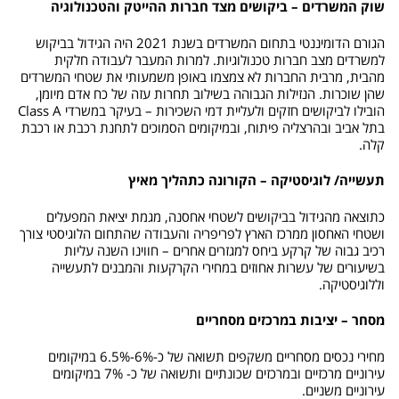
שוק המשרדים – ביקושים מצד חברות ההייטק והטכנולוגיה
הגורם הדומיננטי בתחום המשרדים בשנת 2021 היה הגידול בביקוש
למשרדים מצב חברות טכנולוגיות. למרות המעבר לעבודה חלקית
מהבית, מרבית החברות לא צמצמו באופן משמעותי את שטחי המשרדים
שהן שוכרות. הנזילות הגבוהה בשילוב תחרות עזה של כח אדם מיומן,
הובילו לביקושים חזקים ולעליית דמי השכירות – בעיקר במשרדי Class A
בתל אביב ובהרצליה פיתוח, ובמיקומים הסמוכים לתחנת רכבת או רכבת
קלה.
תעשייה/ לוגיסטיקה – הקורונה כתהליך מאיץ
כתוצאה מהגידול בביקושים לשטחי אחסנה, מגמת יציאת המפעלים
ושטחי האחסון ממרכז הארץ לפריפריה והעבודה שהתחום הלוגיסטי צורך
רכיב גבוה של קרקע ביחס למגזרים אחרים – חווינו השנה עליות
בשיעורים של עשרות אחוזים במחירי הקרקעות והמבנים לתעשייה
וללוגיסטיקה.
מסחר – יציבות במרכזים מסחריים
מחירי נכסים מסחריים משקפים תשואה של כ-6%-6.5% במיקומים
עירוניים מרכזיים ובמרכזים שכונתיים ותשואה של כ- 7% במיקומים
עירוניים משניים. ​