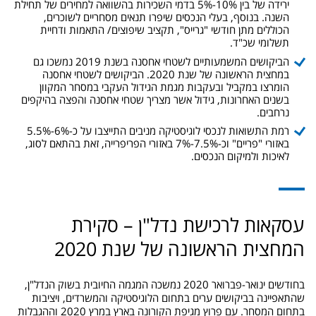
ירידה של בין 10%-5% בדמי השכירות בהשוואה למחירים של תחילת
השנה. בנוסף, בעלי הנכסים שיפרו תנאים מסחריים לשוכרים,
הכוללים מתן חודשי "גרייס", תקציב שיפוצים/ התאמות ודחיית
תשלומי שכ"ד.
הביקושים המשמעותיים לשטחי אחסנה בשנת 2019 נמשכו גם
במחצית הראשונה של שנת 2020. הביקושים לשטחי אחסנה
הומרצו במקביל ובעקבות מגמת הגידול העקבי במסחר המקוון
בשנים האחרונות, גידול אשר מצריך שטחי אחסנה והפצה בהיקפים
נרחבים.
רמת התשואות לנכסי לוגיסטיקה מניבים התייצבו על כ-6%-5.5%
באזורי "פריים" וכ-7.5%-7% באזורי הפריפרייה, זאת בהתאם לסוג,
לאיכות ולמיקום הנכסים.
עסקאות לרכישת נדל"ן – סקירת
המחצית הראשונה של שנת 2020
בחודשים ינואר-פברואר 2020 נמשכה המגמה החיובית בשוק הנדל"ן,
שהתאפיינה בביקושים ערים בתחום הלוגיסטיקה והמשרדים, ויציבות
בתחום המסחר. עם פרוץ מגיפת הקורונה בארץ במרץ 2020 וההגבלות