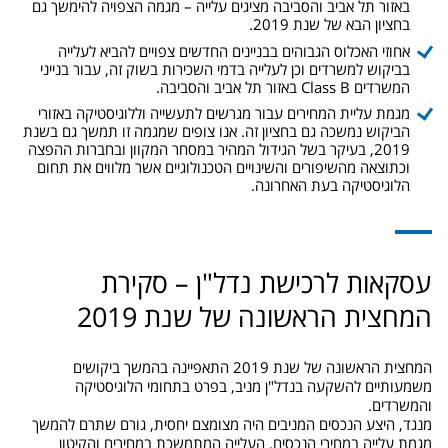
באזור תל אביב והסביבה מציגים עלייה – מגמה הצפויה להימשך גם
בחציון הבא של שנת 2019.
אחוזי האכלוס הגבוהים בבניינים החדשים צפויים להביא לעלייה
בביקוש למשרדים וכן לעלייה בדמי השכירות בשוק זה, עבור בנייני
המשרדים Class B באזור תל אביב והסביבה.
מגמת עליית המחירים עבור מגרשים לתעשייה וללוגיסטיקה באזורי
הביקוש נמשכה גם בחציון זה. אנו צופים שמגמה זו תמשך גם בשנת
2019, בעיקר בשל הגידול המהיר במסחר המקוון ובחברות ההפצה
וכתוצאה מהשיפורים והשינויים הטכנולוגיים אשר מלווים את תחום
הלוגיסטיקה בעת האחרונה.
עסקאות לרכישת נדל"ן – סקירת
המחצית הראשונה של שנת 2019
המחצית הראשונה של שנת 2019 התאפיינה בהמשך ביקושים
משמעותיים להשקעה בנדל"ן מניב, בפרט בתחומי הלוגיסטיקה
והמשרדים.
מנגד, היצע הנכסים המניבים היה מצומצם יחסית, גורם שתרם להמשך
מגמת עלייה במחירי הנכסים. העלייה המתמשכת במחירים והקיטון