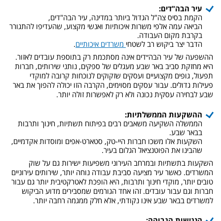
עיר הבה"דים:
הקמת בסיס צה"ל הגדול ביותר במדינה, עיר הבה"דים,
הביאה עמה אלפי משרות איכותיות ואנשי מקצוע, שהעדיפו להתגורר
בקרבת מקום העבודה.
הדבר יצר ביקוש רב לשטחי
משרדים איכותיים
.
ההשפעה של עיר הבה״דים אינה מסתכמת רק בתוספת עובדים לאזור.
היא מחזקת סביב באר שבע מעגלים של ספקים, נותני שירותים, חברות
תפעול, גופים מקצועיים ועסקים שזקוקים לנוכחות קרובה למוקדי
פעילות גדולים. עבור עסקים מסוימים, הקרבה הזו יכולה להפוך את באר
שבע לבחירה עסקית נכונה ולא רק לאפשרות זולה יותר.
ההשקעות הממשלתיות:
הממשלה השקיעה משאבים רבים בפיתוח תשתיות, חינוך ותרבות
בבאר שבע.
השקעות אלו משכו חברות היי-טק, סטארט-אפים ומוסדות אקדמיים,
שהבינו את הפוטנציאל הגלום בעיר.
השקעות בתשתיות ובמרחב העירוני משפיעות ישירות גם על שוק
המשרדים. כאשר עיר מציעה סביבת עבודה נוחה יותר, שירותים עירוניים
טובים יותר, מוקדי חינוך ותרבות, היא הופכת לאטרקטיבית יותר גם עבור
חברות וגם עבור עובדים. זהו אחד הגורמים שמסבירים מדוע הביקוש
למשרדים בבאר שבע אינו נקודתי, אלא חלק ממגמה רחבה יותר.
הנגישות הגבוהה: