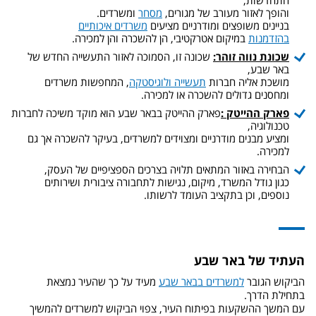
והופך לאזור מעורב של מגורים,
מסחר
ומשרדים.
בניינים משופצים ומודרניים מציעים
משרדים איכותיים
בהזדמנות
במיקום אטרקטיבי, הן להשכרה והן למכירה.
שכונת נווה זוהר:
שכונה זו, הסמוכה לאזור התעשייה החדש של
באר שבע,
מושכת אליה חברות
תעשייה ולוגיסטקה
, המחפשות משרדים
ומחסנים גדולים להשכרה או למכירה.
פארק ההייטק :
פארק ההייטק בבאר שבע הוא מוקד משיכה לחברות
טכנולוגיה,
ומציע מבנים מודרניים ומצוידים למשרדים, בעיקר להשכרה אך גם
למכירה.
הבחירה באזור המתאים תלויה בצרכים הספציפיים של העסק,
כגון גודל המשרד, מיקום, נגישות לתחבורה ציבורית ושירותים
נוספים, וכן בתקציב העומד לרשותו.
העתיד של באר שבע
הביקוש הגובר
למשרדים בבאר שבע
מעיד על כך שהעיר נמצאת
בתחילת הדרך.
עם המשך ההשקעות בפיתוח העיר, צפוי הביקוש למשרדים להמשיך