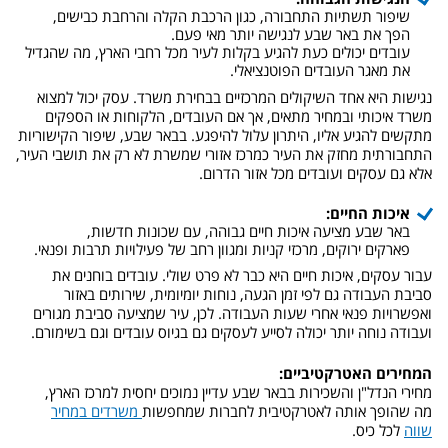
שיפור תשתיות התחבורה, כגון הרכבת הקלה והרחבת כבישים,
הפך את באר שבע לנגישה יותר מאי פעם.
עובדים יכולים כעת להגיע בקלות לעיר מכל רחבי הארץ, מה שהגדיל
את מאגר העובדים הפוטנציאלי.
נגישות היא אחד השיקולים המרכזיים בבחירת משרד. עסק יכול למצוא
משרד איכותי ובמחיר מתאים, אך אם העובדים, הלקוחות או הספקים
מתקשים להגיע אליו, היתרון עלול להיפגע. בבאר שבע, שיפור הקישוריות
התחבורתית מחזק את העיר כמרכז אזורי שמשרת לא רק את תושבי העיר,
אלא גם עסקים ועובדים מכל אזור הדרום.
איכות החיים:
באר שבע מציעה איכות חיים גבוהה, עם שכונות חדשות,
פארקים ירוקים, מרכזי קניות ומגוון רחב של פעילויות תרבות ופנאי.
עבור עסקים, איכות חיים היא כבר לא פרט שולי. עובדים בוחנים את
סביבת העבודה גם לפי זמן הגעה, נוחות יומיומית, שירותים באזור
ואפשרויות פנאי אחרי שעות העבודה. לכן, עיר שמציעה סביבת מגורים
ועבודה נוחה יותר יכולה לסייע לעסקים גם בגיוס עובדים וגם בשימורם.
המחירים האטרקטיביים:
מחירי הנדל"ן והשכירות בבאר שבע עדיין נמוכים יחסית למרכז הארץ,
מה שהופך אותה לאטרקטיבית לחברות שמחפשות
משרדים במחיר
שווה
לכל כיס.