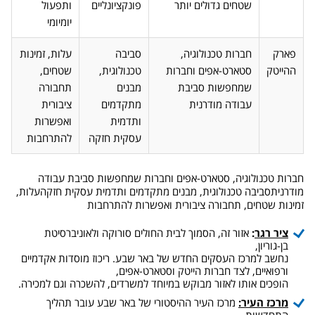
שטחים גדולים יותר
פונקציונליים
ותפעול
יומיומי
פארק
חברות טכנולוגיה,
סביבה
עלות, זמינות
ההייטק
סטארט-אפים וחברות
טכנולוגית,
שטחים,
שמחפשות סביבת
מבנים
תחבורה
עבודה מודרנית
מתקדמים
ציבורית
ותדמית
ואפשרות
עסקית חזקה
להתרחבות
חברות טכנולוגיה, סטארט-אפים וחברות שמחפשות סביבת עבודה
מודרנית
סביבה טכנולוגית, מבנים מתקדמים ותדמית עסקית חזקה
עלות,
זמינות שטחים, תחבורה ציבורית ואפשרות להתרחבות
ציר רגר
:
אזור זה, הסמוך לבית החולים סורוקה ולאוניברסיטת
בן-גוריון,
נחשב למרכז העסקים החדש של באר שבע. ריכוז מוסדות אקדמיים
ורפואיים, לצד חברות הייטק וסטארט-אפים,
הופכים אותו לאזור מבוקש במיוחד למשרדים, להשכרה וגם למכירה.
מרכז העיר:
מרכז העיר ההיסטורי של באר שבע עובר תהליך
התחדשות,