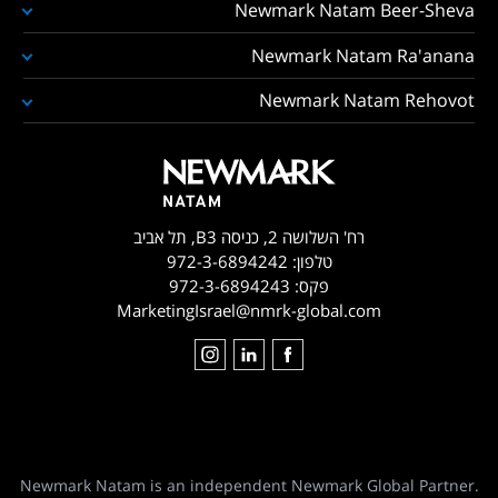
Newmark Natam Beer-Sheva
Newmark Natam Ra'anana
Newmark Natam Rehovot
רח' השלושה 2, כניסה B3, תל אביב
טלפון:
972-3-6894242
פקס:
972-3-6894243
MarketingIsrael@nmrk-global.com
Newmark Natam is an independent Newmark Global Partner.