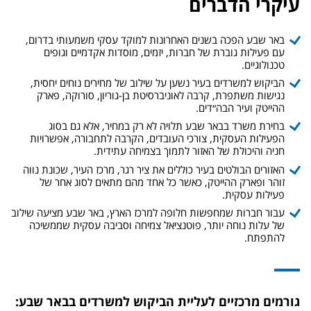
עיקרי הדברים
באר שבע הפכה בשנים האחרונות למוקד עסקי משמעותי בדרום,
עם פעילות גוברת של חברות, יזמים, מוסדות אקדמיים וגופים
טכנולוגיים.
הביקוש למשרדים בעיר נשען על שילוב של מחירים נוחים יחסית,
נגישות משתפרת, קרבה לאוניברסיטת בן-גוריון, סורוקה, פארק
ההייטק ועיר הבה״דים.
בחירת משרד בבאר שבע תלויה לא רק במחיר, אלא גם בסוג
הפעילות העסקית, צורכי העובדים, הקרבה לתחבורה, אפשרויות
חניה והיכולת של האזור לתמוך בצמיחה עתידית.
האזורים הבולטים בעיר כוללים את ציר רגר, מרכז העיר, שכונת נווה
זוהר ופארק ההייטק, כאשר כל אחד מהם מתאים לסוג אחר של
פעילות עסקית.
עבור חברות שמחפשות חלופה למרכז הארץ, באר שבע מציעה שילוב
של עלות נוחה יותר, פוטנציאל צמיחה וסביבה עסקית שממשיכה
להתפתח.
גורמים מרכזיים לעליית הביקוש למשרדים בבאר שבע: