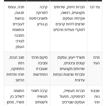
ציר רגר
חברות הייטק, שירותים
קרבה
חניה, עומסי
מקצועיים, רפואה,
לסורוקה
תנועה,
אקדמיה ועסקים
ולאוניברסיטת
נגישות
שרוצים להיות קרובים
בן-גוריון
לעובדים
למוקדי פעילות מרכזיים
והתאמת
המבנה
לצורכי
העסק
מרכז
משרדי ייעוץ, עסקים
מיקום מרכזי
מצב הנכס,
העיר
קטנים ובינוניים,
וסביבה
רמת
שירותים מקצועיים
שעוברת
התחזוקה,
וחברות שרוצות נוכחות
התחדשות
חניה ותדמית
עירונית
הרחוב
שכונת
חברות תעשייה,
קרבה לאזורי
התאמה
נווה
לוגיסטיקה, תפעול
תעשייה
לשילוב בין
זוהר
ועסקים שצריכים
ולשטחים
משרד, מחסן