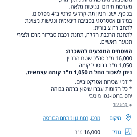
מערכות חירום ונגישות מלאה.
בנוסף, ישנו חניון תת-קרקעי פרטי ב־4 מפלסים.
במיקום אסטרטגי בסביבה דינאמית ונגישות מצוינת
לתחבורה ציבורית:
לתחנת הרכבת הקלה, תחנת רכבת סבידור מרכז ולצירי
תנועה ראשיים.
השטחים המוצעים להשכרה:
16,000 מ"ר סה"כ שטח הבניין
1,050 מ"ר ברוטו ל קומה
ניתן לשכור החל מ 1,050 מ"ר קומה עצמאית.
* דמי שכירות אטרקטיביים.
* כל הקומות עברו שיפוץ ברמה גבוהה
יחס ברוטו-נטו מיטבי
קרא עוד
מיקום
מרכז
,
רמת גן ומתחם הבורסה
גודל
16,000 מ"ר