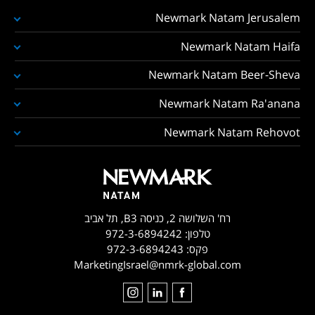
Newmark Natam Jerusalem
Newmark Natam Haifa
Newmark Natam Beer-Sheva
Newmark Natam Ra'anana
Newmark Natam Rehovot
רח' השלושה 2, כניסה B3, תל אביב
טלפון:
972-3-6894242
פקס:
972-3-6894243
MarketingIsrael@nmrk-global.com