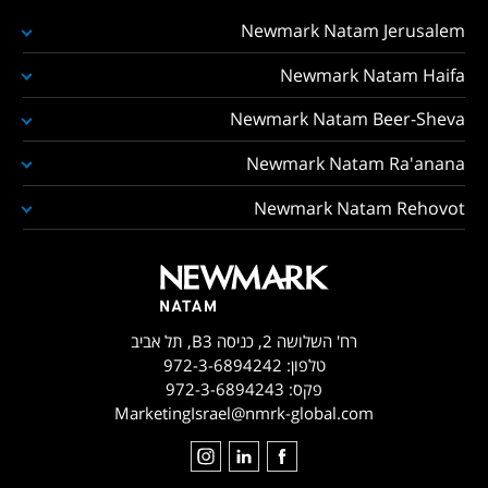
Newmark Natam Jerusalem
Newmark Natam Haifa
Newmark Natam Beer-Sheva
Newmark Natam Ra'anana
Newmark Natam Rehovot
רח' השלושה 2, כניסה B3, תל אביב
טלפון:
972-3-6894242
פקס:
972-3-6894243
MarketingIsrael@nmrk-global.com