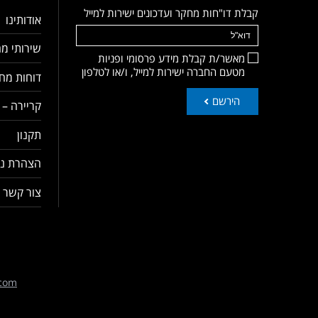
קבלת דו"חות מחקר ועדכונים ישירות למייל
אודותינו
שירותי מח
מאשר/ת קבלת מידע פרסומי ופניות
מטעם החברה ישירות למייל, ו/או לטלפון
דוחות מחק
הירשם
קריירה – 
תקנון
הצהרת נג
צור קשר
com