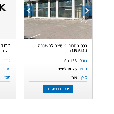
התמונה
התמונה
הבאה
הקודמת
מבנה 
נכס מסחרי מעוצב להשכרה
חנה
בבנימינה
גודל
גודל
0
155 מ"ר
מחיר
מחיר
0
75 ₪ למ"ר
סוכן
סוכן
י
אורן
פרטים נוספים