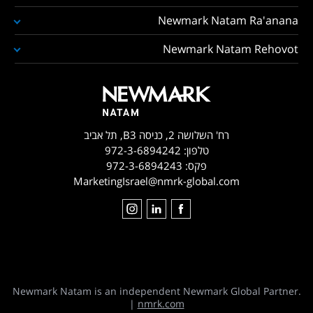
Newmark Natam Ra'anana
Newmark Natam Rehovot
רח' השלושה 2, כניסה B3, תל אביב
טלפון:
972-3-6894242
פקס:
972-3-6894243
MarketingIsrael@nmrk-global.com
Newmark Natam is an independent Newmark Global Partner.
|
nmrk.com