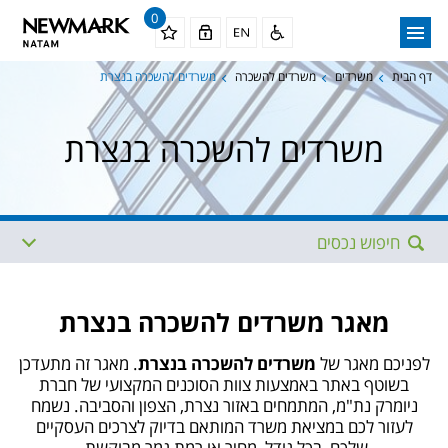
0
דף הבית
משרדים
משרדים להשכרה
משרדים להשכרה בנצרת
משרדים להשכרה בנצרת
חיפוש נכסים
אזור
תת איזור
מאגר משרדים להשכרה בנצרת
תתי איזורים נוספים
מגודל
לפניכם מאגר של
משרדים להשכרה בנצרת
. מאגר זה מתעדכן
בשוטף באתר באמצעות צוות הסוכנים המקצועי של חברת
ניומרק נת"מ, המתמחים באזור נצרת, הצפון והסביבה. נשמח
עד גודל
ממחיר
לעזור לכם במציאת משרד המותאם בדיוק לצרכים העסקיים
שלכם, בכל גודל, מחיר או רמת גמר מבוקשת.