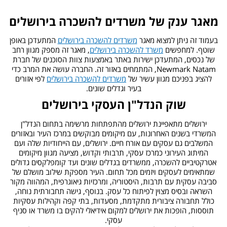
מאגר ענק של
משרדים להשכרה בירושלים
בעמוד זה ניתן למצוא מאגר
משרדים להשכרה בירושלים
המתעדכן באופן
שוטף. למחפשים
משרד להשכרה בירושלים
, מאגר זה מספק מגוון רחב
של נכסים, המתעדכן ישירות באתר באמצעות צוות הסוכנים של חברת
Newmark Natam, המתמחים באזור זה. החברה עושה את המרב כדי
להציג בפניכם מגוון עשיר של
משרדים להשכרה בירושלים
לפי אזורים
בעיר וגדלים שונים.
שוק הנדל"ן העסקי
בירושלים
ירושלים מתאפיינת ירושלים מהתפתחות מרשימה בתחום הנדל"ן
המשרדי בשנים האחרונות, עם מיקומים מבוקשים במרכז העיר ובאזורים
המשלבים גם עסקים עם אורח חיים. ירושלים, עם הייחודיות שלה ועם
המיתוג העירוני כמרכז עסקי, תרבותי וקדוש, מציעה מגוון מיקומים
אטרקטיביים להשכרה, ממשרדים בגדלים שונים ועד קומפלקסים גדולים
שמתאימים לעסקים ויזמים מכל תחום. העיר מספקת שילוב מושלם של
סביבה עסקית עם תרבות, היסטוריה, ומרכזיות גיאוגרפית, המהווה מקור
השראה ובסיס מצוין לפיתוח כל עסק. בנוסף, גישה תחבורתית נוחה,
כולל תחבורה ציבורית מתקדמת, מסעדות, בתי קפה וקהילות עסקיות
תוססות, הופכות את ירושלים למקום אידיאלי להקים בו משרד או סניף
עסקי.