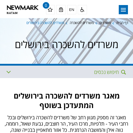
0
דף הבית
משרדים
משרדים להשכרה
משרדים להשכרה בירושלים
משרדים להשכרה בירושלים
חיפוש נכסים
אזור
תת איזור
מאגר
משרדים להשכרה בירושלים
המתעדכן בשוטף
תתי איזורים נוספים
מגודל
מאגר זה מספק מגוון רחב של משרדים להשכרה בירושלים ובכל
רחבי העיר - תלפיות, מרכז העיר, הר חוצבים, גבעת שאול, רוממה,
עד גודל
ממחיר
נווה אילן והמושבה הגרמנית. כל אזור מתאפיין בבנייה שונה,