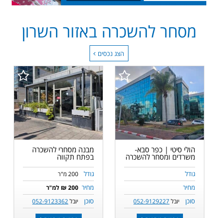
מסחר להשכרה באזור השרון
הצג נכסים
הולי סיטי | כפר סבא-
מבנה מסחרי להשכרה
משרדים ומסחר להשכרה
בפתח תקווה
גודל
גודל
200 מ"ר
מחיר
מחיר
200 ₪ למ"ר
סוכן
סוכן
יובל
052-9129227
יובל
052-9123362