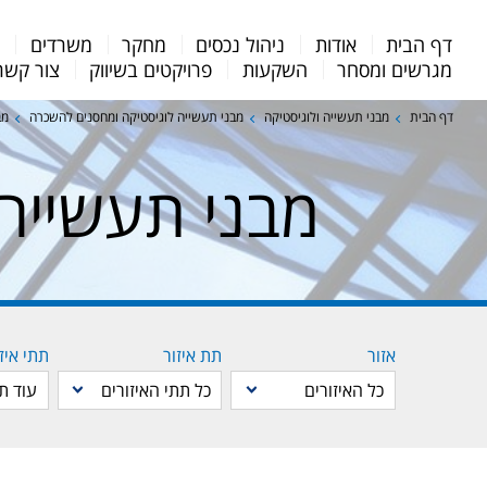
Menu
דף הבית
אודות
ניהול נכסים
מחקר
משרדים
מ
Bar
מגרשים ומסחר
השקעות
פרויקטים בשיווק
צור קשר
דף הבית
מבני תעשייה ולוגיסטיקה
מבני תעשייה לוגיסטיקה ומחסנים להשכרה
מב
מבני תעשייה
אזור
תת איזור
תתי איז