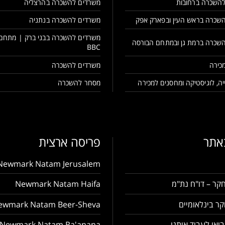
השכרה ברחובות
משרדים להשכרה בהרצליה
שכרה בראש העין ובפארק אפק
משרדים להשכרה בנתניה
משרדים להשכרה בבני ברק | מתחם
שכרה ברמת גן ובמתחם הבורסה
BBC
כירה
משרדים להשכרה
ה, לוגיסטיקה ומחסנים למכירה
מסחר להשכרה
באתר
פריסה ארצית
Newmark Natam Jerusalem
קר – דו"ח נת"מ
Newmark Natam Haifa
ר בינלאומיים
ewmark Natam Beer-Sheva
בואו לעבוד איתנו
Newmark Natam Ra'anana