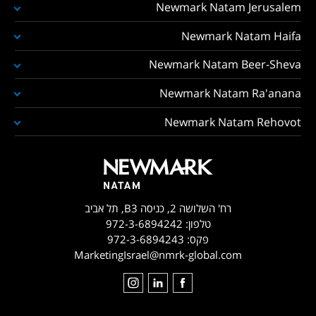
Newmark Natam Jerusalem
Newmark Natam Haifa
Newmark Natam Beer-Sheva
Newmark Natam Ra'anana
Newmark Natam Rehovot
רח' השלושה 2, כניסה B3, תל אביב
טלפון:
972-3-6894242
פקס:
972-3-6894243
MarketingIsrael@nmrk-global.com