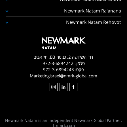
Newmark Natam Ra'anana
Newmark Natam Rehovot
רח' השלושה 2, כניסה B3, תל אביב
טלפון:
972-3-6894242
פקס:
972-3-6894243
MarketingIsrael@nmrk-global.com
Newmark Natam is an independent Newmark Global Partner.
|
nmrk.com