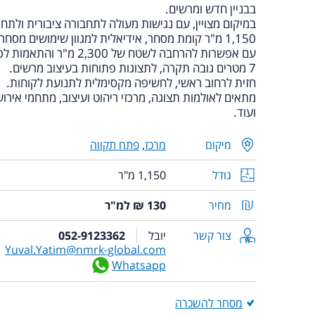
בבניין חדש ומרשים.
במיקום מצויין, עם נגישות מעולה לתחבורה ציבורית ולתח
1,150 מ"ר קומת מסחר, אידיאלית למגוון שימושים מסחריים.
עם אפשרות להרחבה לשטח של 2,300 מ"ר והתאמות לפי צורכי השוכר!
7 מטרים גובה תקרה, לתצוגות פתוחות בעיצוב מרשים.
חזית לרחוב ראשי, לחשיפה מקסימלית לתנועת לקוחות.
מתאים לאולמות תצוגה, מרכזי ריהוט ועיצוב, מתחמי אירועי
ועוד.
מיקום
מרכז
,
פתח תקווה
גודל
1,150 מ"ר
מחיר
130 ₪ למ"ר
צור קשר
יובל
052-9123362
Yuval.Yatim@nmrk-global.com
Whatsapp
מסחר להשכרה