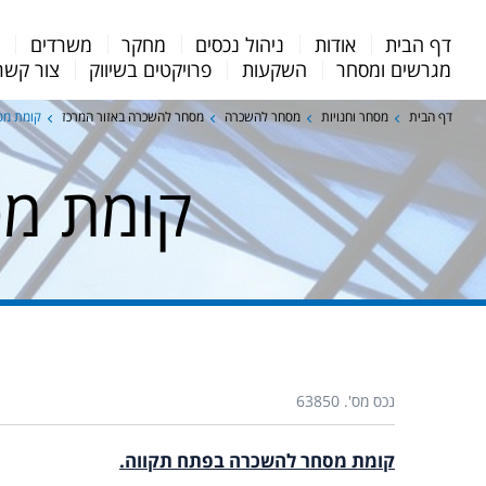
Menu
דף הבית
אודות
ניהול נכסים
מחקר
משרדים
מ
Bar
מגרשים ומסחר
השקעות
פרויקטים בשיווק
צור קשר
דף הבית
מסחר וחנויות
מסחר להשכרה
מסחר להשכרה באזור המרכז
קומת מס
קומת מ
נכס מס'. 63850
קומת מסחר להשכרה בפתח תקווה.