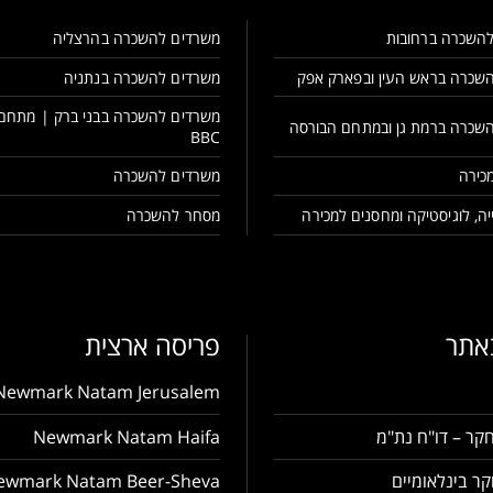
השכרה ברחובות
משרדים להשכרה בהרצליה
שכרה בראש העין ובפארק אפק
משרדים להשכרה בנתניה
משרדים להשכרה בבני ברק | מתחם
שכרה ברמת גן ובמתחם הבורסה
BBC
כירה
משרדים להשכרה
ה, לוגיסטיקה ומחסנים למכירה
מסחר להשכרה
באתר
פריסה ארצית
Newmark Natam Jerusalem
קר – דו"ח נת"מ
Newmark Natam Haifa
ר בינלאומיים
ewmark Natam Beer-Sheva