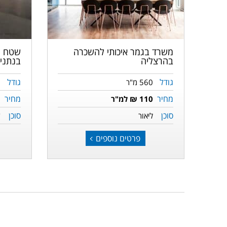
הבאה
הקודמת
הבאה
משרד בגמר איכותי להשכרה
שטח מ
בהרצליה
בנתני
גודל
גודל
560 מ"ר
0
מחיר
מחיר
110 ₪ למ"ר
5
סוכן
סוכן
ליאור
ד
פרטים נוספים