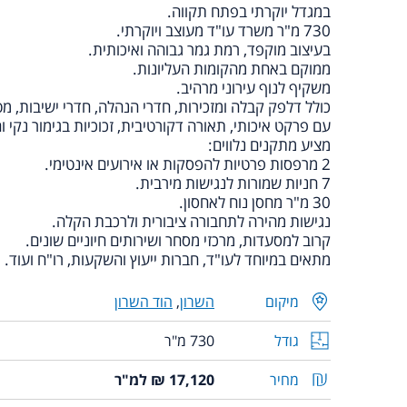
במגדל יוקרתי בפתח תקווה.
730 מ"ר משרד עו"ד מעוצב ויוקרתי.
בעיצוב מוקפד, רמת גמר גבוהה ואיכותית.
ממוקם באחת מהקומות העליונות.
משקיף לנוף עירוני מרהיב.
כולל דלפק קבלה ומזכירות, חדרי הנהלה, חדרי ישיבות, מ
עם פרקט איכותי, תאורה דקורטיבית, זכוכיות בגימור נקי ו
מציע מתקנים נלווים:
2 מרפסות פרטיות להפסקות או אירועים אינטימי.
7 חניות שמורות לנגישות מירבית.
30 מ"ר מחסן נוח לאחסון.
נגישות מהירה לתחבורה ציבורית ולרכבת הקלה.
קרוב למסעדות, מרכזי מסחר ושירותים חיוניים שונים.
מתאים במיוחד לעו"ד, חברות ייעוץ והשקעות, רו"ח ועוד.
מיקום
השרון
,
הוד השרון
גודל
730 מ"ר
מחיר
17,120 ₪ למ"ר