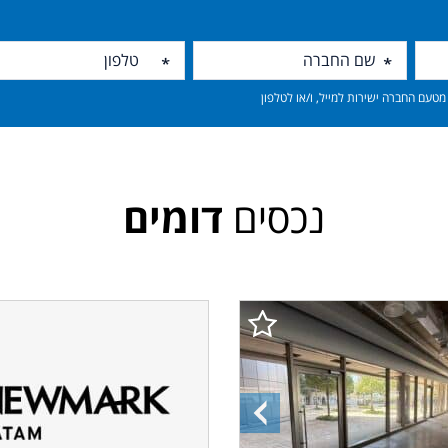
טעם החברה ישירות למייל, ו/או לטלפון
נכסים
דומים
ה
התמונה