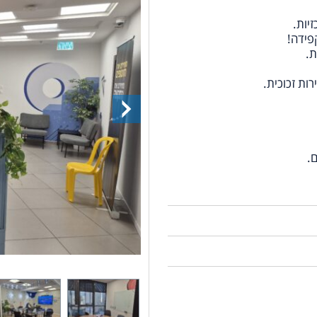
יות.
ת.
.