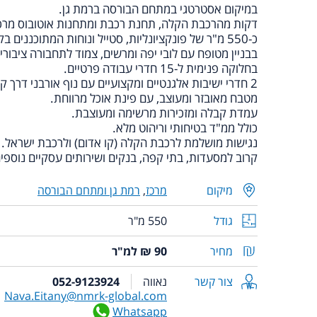
במיקום אסטרטגי במתחם הבורסה ברמת גן.
דקות מהרכבת הקלה, תחנת רכבת ומתחנות אוטובוס מרכז
כ-550 מ"ר של פונקציונליות, סטייל ונוחות המתוכננים בקפידה!
בבניין מטופח עם לובי יפה ומרשים, צמוד לתחבורה ציבורי
בחלוקה פנימית ל-15 חדרי עבודה פרטיים.
2 חדרי ישיבות אלגנטיים ומקצועיים עם נוף אורבני דרך קירות זכוכית.
מטבח מאובזר ומעוצב, עם פינת אוכל מרווחת.
עמדת קבלה ומזכירות מרשימה ומעוצבת.
כולל ממ"ד בטיחותי וריהוט מלא.
נגישות מושלמת לרכבת הקלה (קו אדום) ולרכבת ישראל.
קרוב למסעדות, בתי קפה, בנקים ושירותים עסקיים נוספים
מיקום
מרכז
,
רמת גן ומתחם הבורסה
גודל
550 מ"ר
מחיר
90 ₪ למ"ר
צור קשר
נאווה
052-9123924
Nava.Eitany@nmrk-global.com
Whatsapp