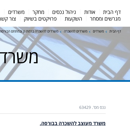
Menu
דף הבית
אודות
ניהול נכסים
מחקר
משרדים
מ
Bar
מגרשים ומסחר
השקעות
פרויקטים בשיווק
צור קשר
דף הבית
משרדים
משרדים להשכרה
משרדים להשכרה ברמת גן ובמתחם הבורסה
משרד 
נכס מס'. 63429
משרד מעוצב להשכרה בבורסה.