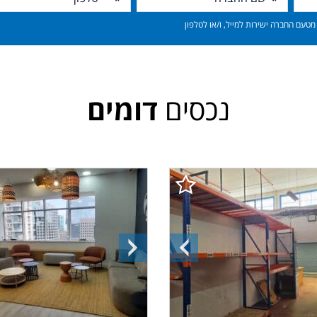
טעם החברה ישירות למייל, ו/או לטלפון
נכסים
דומים
ה
התמונה
התמונה
הקודמת
הבאה