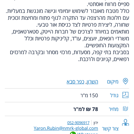
ספייס מרווח ואסתטי.
כולל מטבח מאובזר לשימוש יומיומי וגישה מונגשת במעליות.
עם חלונות מהרצפה עד התקרה לנוף פתוח ומחיצות זכוכית
שחורה, ליצירת פרטיות לצד כניסת אור טבעי.
מותאמים במיוחד לצרכים של חברות הייטק, סטארטאפים,
משרדי רופאים, יועצים, עו"ד, קליניקות פרטיות וכלל
המקצועות החופשיים.
בסביבת בתי קפה, מסעדות, מרכזי מסחר ובקרבה למרכזים
רפואיים, קניונים ולרכבת.
מיקום
השרון
,
כפר סבא
גודל
150 מ"ר
מחיר
78 ₪ למ"ר
ירון
052-9096917
צור קשר
Yaron.Rubin@nmrk-global.com