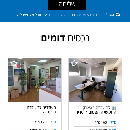
שליחה
מאשר/ת קבלת מידע פרסומי ופניות מטעם החברה ישירות למייל, ו/או לטלפון
נכסים
דומים
משרדים להשכרה
להשכרה בפארק
ברעננה
התעשייה הצפוני קיסריה
גודל
גודל
120 מ"ר
163 מ"ר