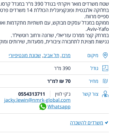
שטח משרדים מואר ויוקרתי בגודל 390 מ"ר במגדל קרסו.
בחלוקה אלגנטית ופונקציונ
ספייס מרווח.
Aviv-Yafo.
במרחק קצר ממרכז עזריאלי, שרונה ורחוב רוטשילד.
נגישות מצוינת לתחבורה ציבורית, מסעדות, שירותים ומוקד
מיקום
מרכז
,
תל אביב
,
שכונת מונטיפיורי
גודל
390 מ"ר
מחיר
70 ₪ למ"ר
צור קשר
ג'קי לווין
0554313711
jacky.lewin@nmrk-global.com
Whatsapp
משרדים להשכרה