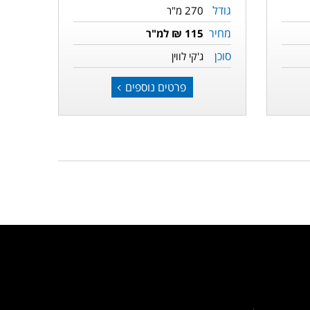
גודל
270 מ"ר
מחיר
115 ₪ למ"ר
סוכן
ג'קי לווין
פרטים נוספים