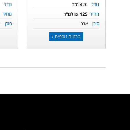
גודל
גודל
420 מ"ר
0
מחיר
מחיר
125 ₪ למ"ר
0
סוכן
סוכן
אדם
י
פרטים נוספים