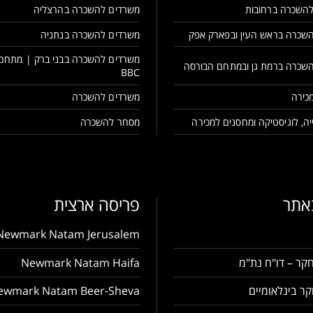
השכרה ברחובות
משרדים להשכרה בהרצליה
שכרה בראש העין ובפארק אפק
משרדים להשכרה בנתניה
משרדים להשכרה בבני ברק | מתחם
שכרה ברמת גן ובמתחם הבורסה
BBC
כירה
משרדים להשכרה
ה, לוגיסטיקה ומחסנים למכירה
מסחר להשכרה
באתר
פריסה ארצית
Newmark Natam Jerusalem
קר – דו"ח נת"מ
Newmark Natam Haifa
ר בינלאומיים
ewmark Natam Beer-Sheva