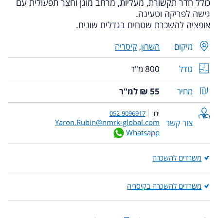
כולל חדר תקשורת, מעליות, מרחב מוגן וחצר תפעולית עם
גישה לפריקה וטעינה.
אופציה להשכרת שטחים בגדלים שונים.
מיקום
השרון
,
קיסריה
גודל
800 מ"ר
מחיר
55 ₪ למ"ר
ירון
052-9096917
צור קשר
Yaron.Rubin@nmrk-global.com
Whatsapp
משרדים להשכרה
משרדים להשכרה בקיסריה