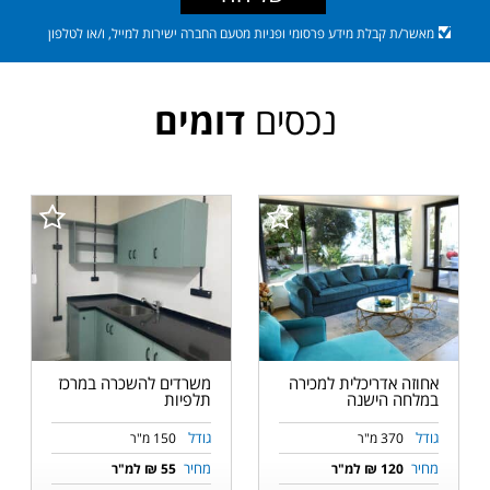
מאשר/ת קבלת מידע פרסומי ופניות מטעם החברה ישירות למייל, ו/או לטלפון
נכסים
דומים
אחוזה אדריכלית למכירה
משרדים להשכרה במרכז
במלחה הישנה
תלפיות
גודל
גודל
370 מ"ר
150 מ"ר
מחיר
מחיר
120 ₪ למ"ר
55 ₪ למ"ר