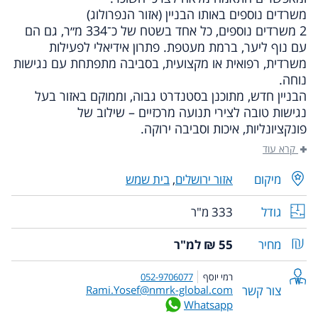
משרדים נוספים באותו הבניין (אזור הנפרולוג)
2 משרדים נוספים, כל אחד בשטח של כ־334 מ״ר, גם הם
עם נוף ליער, ברמת מעטפת. פתרון אידיאלי לפעילות
משרדית, רפואית או מקצועית, בסביבה מתפתחת עם נגישות
נוחה.
הבניין חדש, מתוכנן בסטנדרט גבוה, וממוקם באזור בעל
נגישות טובה לצירי תנועה מרכזיים – שילוב של
פונקציונליות, איכות וסביבה ירוקה.
קרא עוד
מיקום
אזור ירושלים
,
בית שמש
גודל
333 מ"ר
מחיר
55 ₪ למ"ר
רמי יוסף
052-9706077
צור קשר
Rami.Yosef@nmrk-global.com
Whatsapp