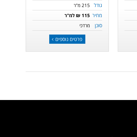
גודל
215 מ"ר
מחיר
115 ₪ למ"ר
סוכן
מרדכי
פרטים נוספים