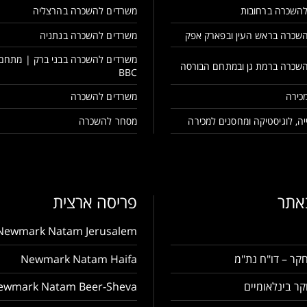
השכרה ברחובות
משרדים להשכרה בהרצליה
שכרה בראש העין ובפארק אפק
משרדים להשכרה בנתניה
משרדים להשכרה בבני ברק | מתחם
שכרה ברמת גן ובמתחם הבורסה
BBC
כירה
משרדים להשכרה
ה, לוגיסטיקה ומחסנים למכירה
מסחר להשכרה
באתר
פריסה ארצית
Newmark Natam Jerusalem
קר – דו"ח נת"מ
Newmark Natam Haifa
ר בינלאומיים
ewmark Natam Beer-Sheva