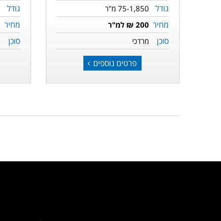
גודל
גודל
75-1,850 מ"ר
מחיר
מחיר
200 ₪ למ"ר
סוכן
סוכן
מ
מרדכי
פרטים נוספים