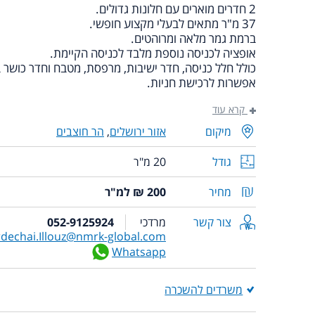
2 חדרים מוארים עם חלונות גדולים.
37 מ"ר מתאים לבעלי מקצוע חופשי.
ברמת גמר מלאה ומרוהטים.
אופציה לכניסה נוספת מלבד לכניסה הקיימת.
כולל חלל כניסה, חדר ישיבות, מרפסת, מטבח וחדר כושר בב
אפשרות לרכישת חניות.
קרא עוד
מיקום
אזור ירושלים
,
הר חוצבים
גודל
20 מ"ר
מחיר
200 ₪ למ"ר
צור קשר
מרדכי
052-9125924
dechai.Illouz@nmrk-global.com
Whatsapp
משרדים להשכרה