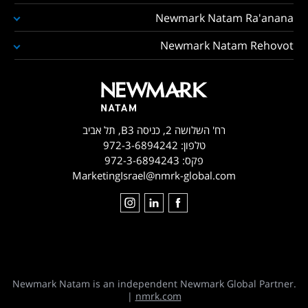
Newmark Natam Ra'anana
Newmark Natam Rehovot
רח' השלושה 2, כניסה B3, תל אביב
טלפון:
972-3-6894242
פקס:
972-3-6894243
MarketingIsrael@nmrk-global.com
Newmark Natam is an independent Newmark Global Partner.
|
nmrk.com