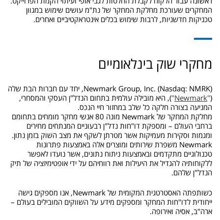
ראשונה עבור הלקוח לקבלת החלטות לגבי אופי ועיתוי הקמת הפרוייקט.
המחקרים שעורכת מחלקת המחקר של נת"מ עושים שימוש במגוון
טכניקות חדשניות, לרבות שימוש בכלים אינטראקטיביים ואחרים.
מחקרי שוק בינלאומיים
Newmark Group, Inc. (Nasdaq: NMRK), יחד עם חברות הבת שלה
(
"
Newmark
"
), היא מובילה עולמית בתחום הנדל"ן העסקי והמסחרי,
המניעה בצורה חלקה כל שלב במחזור חיי הנכס.
מחלקת המחקר של Newmark מונה 80 אנשי מחקר מומחים בתחומם
ברחבי העולם – ומספקת דו"חות נדל"ן רבעוניים המנתחים מחירים
ומגמות וסקירות מעמיקות אשר מטרתן לשקף את מצב השוק בזמן נתון.
Newmark משפרת שירותים ומוצרים אלה באמצעות פתרונות
טכנולוגיים מתקדמים ובאמצעות ניתוח נתונים, אשר נועדו לאפשר
ללקוחותיה להגדיל את היעילות ואת רווחיהם על ידי אופטימיזציה של תיק
הנדל"ן שלהם.
כשותפתה האסטרטגית המקומית של Newmark, אנו מספקים גישה
ייחודית לדו"חות המחקר ומספקים מידע על השווקים המובילים בעולם –
ארה"ב, אסיה ואירופה.