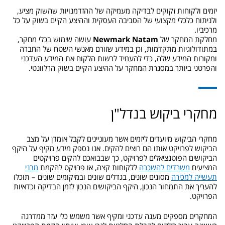
יזמים ולקוחות זקוקים לבדיקה מעמיקה של ההזדמנויות שהשוק מציע,
ולניתוח כלכלי מקצועי של הסביבה העסקית וההיצע הקיים בשוק על כל
מרכיביו.
מחלקת המחקר של
Newmark Natam
עושה שימוש בכלי מחקר,
במתודולוגיות מתקדמות, וכן במידע שזורם מאנשי השטח של החברה
ומקורות המידע שלה, כדי להעמיד לרשות הלקוח את המידע העדכני
והפרטני ביותר במסגרת המחקר על ההיצע הקיים בשוק הרלוונטי.
מחקרי ביקוש בנדל"ן
מחקרי הביקוש מיועדים ליזמים אשר מעוניינים לקבל אומדן על מצב
הביקוש לפרויקט אותו הם רוצים להקים. אנו נספק מידע מקיף על היקף
הביקושים הפוטנציאלים לפרויקט, כך שבבואכם להקים פרויקטים
המציעים
משרדים להשכרה
ללקוחות קצה, או פרויקט להקמת
מבני
תעשייה למכירה
מסוגים שונים, בגדלים שונים ובמיקומים שונים – תוכלו
להעריך את התמחור הנכון, היקף הביקושים הנכון לזמן הבדיקה וכדאיות
הפרויקט.
המחקרים מספקים מענה עדכני ומקיף אשר משמש כלי עזר ממדרגה