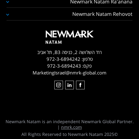
Newmark Natam Ra'anana
Newmark Natam Rehovot
רח' השלושה 2, כניסה B3, תל אביב
טלפון:
972-3-6894242
פקס:
972-3-6894243
MarketingIsrael@nmrk-global.com
Newmark Natam is an independent Newmark Global Partner.
|
nmrk.com
©2025 All Rights Reserved to Newmark Natam