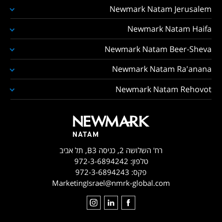
Newmark Natam Jerusalem
Newmark Natam Haifa
Newmark Natam Beer-Sheva
Newmark Natam Ra'anana
Newmark Natam Rehovot
רח' השלושה 2, כניסה B3, תל אביב
טלפון:
972-3-6894242
פקס:
972-3-6894243
MarketingIsrael@nmrk-global.com