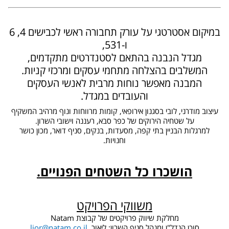
במיקום אסטרטגי על עורק תחבורה ראשי לכבישים 4, 6
ו-531,
מגדל הנבנה בהתאם לסטנדרטים מתקדמים,
המשלבים בהצלחה מתחמי עסקים ומרכזי קניות.
המבנה מאפשר נוחות מרבית לאנשי העסקים
והעובדים במגדל.
עיצוב מודרני, לובי בסגנון אירופאי, קומות מרווחות ונוף מרהיב המשקיף
על שטחיה הירוקים של כפר סבא, רעננה וישובי השרון.
למרגלות הבניין בתי קפה, מסעדות, בנקים, סניף דואר, מכון כושר
וחנויות.
הושכרו כל השטחים הפנויים.
משווקי הפרויקט
מחלקת שיווק פרויקטים של קבוצת Natam
סוכן הנדל"ן ומנהל סניף השרון: ליאור
lior@natam.co.il