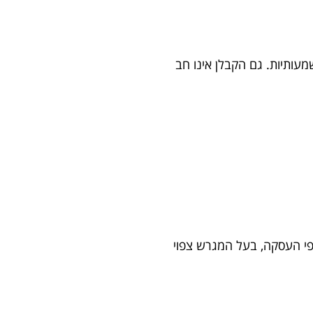
עותיות. גם הקבלן אינו חב
בניין משרדים בן 10 קומות בשווי כולל של 120 מיליון ₪. לפי העסקה, בעל המגרש צפוי