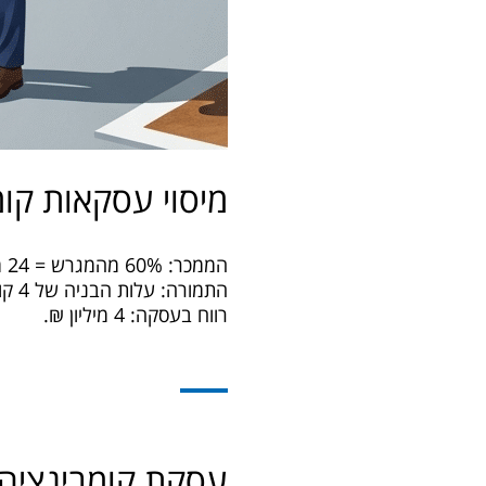
מיסוי עסקאות קומ
הממכר: 60% מהמגרש = 24 מיליון ₪.
התמורה: עלות הבניה של 4 קומות משרדים = 28 מיליון ₪ (עלות בניה 7,000 מ"ר).
רווח בעסקה: 4 מיליון ₪.
עסקת קומבינציה