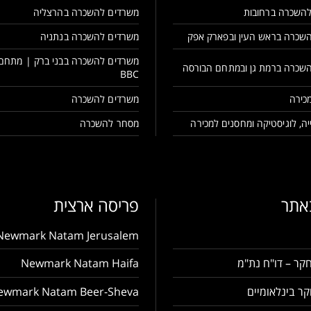
השכרה ברחובות
משרדים להשכרה בהרצליה
שכרה בראש העין ובפארק אפק
משרדים להשכרה בנתניה
משרדים להשכרה בבני ברק | מתחם
שכרה ברמת גן ובמתחם הבורסה
BBC
כירה
משרדים להשכרה
ה, לוגיסטיקה ומחסנים למכירה
מסחר להשכרה
באתר
פריסה ארצית
Newmark Natam Jerusalem
קר – דו"ח נת"מ
Newmark Natam Haifa
ר בינלאומיים
ewmark Natam Beer-Sheva