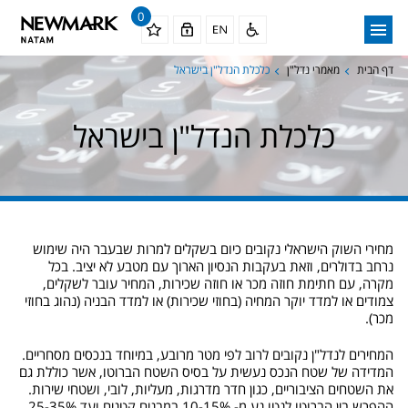
0
דף הבית
מאמרי נדל"ן
כלכלת הנדל"ן בישראל
כלכלת הנדל"ן בישראל
מחירי השוק הישראלי נקובים כיום בשקלים למרות שבעבר היה שימוש
נרחב בדולרים, וזאת בעקבות הנסיון הארוך עם מטבע לא יציב. בכל
מקרה, עם חתימת חוזה מכר או חוזה שכירות, המחיר עובר לשקלים,
צמודים או למדד יוקר המחיה (בחוזי שכירות) או למדד הבניה (נהוג בחוזי
מכר).
המחירים לנדל"ן נקובים לרוב לפי מטר מרובע, במיוחד בנכסים מסחריים.
המדידה של שטח הנכס נעשית על בסיס השטח הברוטו, אשר כוללת גם
את השטחים הציבוריים, כגון חדר מדרגות, מעליות, לובי, ושטחי שירות.
ההפרש בין הברוטו לנטו נע מ- 10-15% במבנים קטנים ועד 25-35%