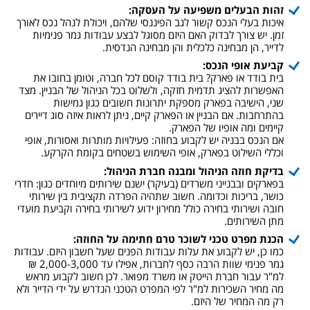
זהות הבעלים משפיעה על העסקה:
איכות בעלי הנכס קשור לגב הפיננסי שלהם, ויכולת לנהל נכס לאורך
זמן. יש צורך לבדוק האם היזם מסוגל לבצע עבודות גמר פנימיות
לדייר, הן מבחינה כלכלית והן מבחינה הנדסית.
קביעת אופי הנכס:
בית בודד או פארק? בית בודד קוסם לכל חברה, וטומן בחובו את
האפשרות להציג תדמית חזקה, ולשלוט בכל הניהול של הבניין. מצד
שני, הישיבה בפארק מספקת יתרונות חשובים כגון גמישות
בהתרחבות. אם הבניין או הפארק קיים, ניתן לראות איזה סוג דיירים
קיימים ומה אופיו של הפארק.
אם הנכס בבניה יש לקבוע בחוזה: פעילויות מותרות ואסורות, אופי
וכללי השילוט בפארק, אופי השימוש בשטחים בקומת הקרקע.
בדיקת חוזה הניהול ומבנה חברת הניהול:
בפארקים ובבנייני משרדים (בעיקר) ישנם שירותים מיוחדים כגון: חדרי
כושר, בריכות וכדומה. חשוב שתהיה הפרדה תקציבית בין שירותי
חובה ושירותי בחירה כולל מחירון ידוע לשירותי בחירה וקביעת מועדי
מתן השירותים.
הכנת מפרט טכני לשוכר טרם חתימה על החוזה:
כמו כן, יש לקבוע את עלות עבודות הפנים שעל חשבון היזם. עבודות
גמר פנימי שוות הרבה כסף לחברות, אפילו עד 2,000-3,000 ₪
למ"ר עבור חברת הייטק או משרד מפואר. לכן חשוב לקבוע מראש
מה מחיר השכירות למ"ר לפי המפרט הטכני הנדרש על ידי הדייר ולא
רק מה המחיר של היזם.