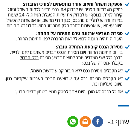
אספקת חשמל ומיזוג אוויר מותאמים לצורכי החברה:
כחלק מעבודות הפנים יש לבדוק את צרכי הדייר לכמות חשמל וטונג'
קירור למ"ר. בנוסף יש לבדוק את עלות הפעלת המיזוג ל- 24 שעות
במידה ודרוש לחלקים מהנכס, כגון חדרי מחשב, או אפשרות להפעיל
מיזוג עצמאי, או אפשרות לחבר חלק מהמיזוג במושכר לגנרטור חירום.
סגירת תעריפי ארנונה טרם חתימה על החוזה:
העירייה תהיה מוכנה לבוא לקראת החברה לפני חתימת החוזה.
מסירת הנכס קובעת התחלה טובה:
בין יום חתימת החוזה ויום מסירת הנכס דברים משתנים ליזם ולדייר.
בדרך כלל שני הצדדים יותר לחוצים לבצע מסירה.
כללי הברזל
בקבלה-מסירה של נכס:
לא מקבלים מסירת נכס ללא חיבור קבוע לרשת חשמל.
לא מקבלים מסירת נכס עד שבוצעה הרצת מערכות עיקריות כגון:
מיזוג, מעליות וכו'.
אם כל הנכס לא מוכן, היזם צריך לספק תנאי ביטחון לדיירי הבניין.
שתף ב-