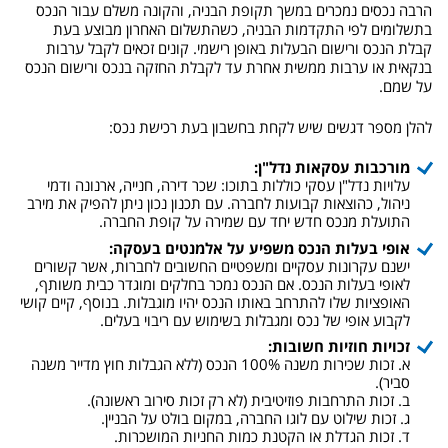
הרבה נכסים נמכרים במשך תקופת הבניה, והקונה משלם עבור הנכס
בתשלומים לפי התקדמות הבניה, כשהתשלום האחרון מבוצע בעת
קבלת הנכס ורישום הבעלות באופן רישמי. קונים זכאים לקבל ערבות
בנקאית או ערבות ממשית אחרת עד לקבלת החזקה בנכס ורישום הנכס
על שמם.
להלן מספר דגשים שיש לקחת בחשבון בעת רכישת נכס:
מורכבות עסקאות נדל"ן:
עלויות נדל"ן עסקי כוללות בתוכו: שכר דירה, חנייה, ארנונה ודמי
ניהול, כהוצאות קבועות לחברה. עם תכנון נכון ניתן להפיק את מירב
התועלת מנכס חדש יחד עם שמירה על קופת החברה.
אופי בעלות הנכס משפיע על אלמנטים בעסקה:
ישנם עקרונות עסקיים ומשפטיים החשובים לחברות, אשר קשורים
לאופי בעלות הנכס. אם הנכס נמכר בחלקים ומוגדר כבית משותף,
האופציות שלו להתרחב באותו הנכס יהיו מוגבלות. בנוסף, קיים קושי
לקבוע אופי של נכס ומגבלות בשימוש עם ריבוי בעלים.
זכויות חוזיות חשובות:
א. זכות שכירות משנה 100% הנכס (ללא הגבלות חוץ מדייר משנה
סביר).
ב. זכות התרחבות פוזיטיבית (לא רק זכות סירוב ראשונה).
ג. זכות שילוט עם לוגו החברה, במקום בולט על הבניין.
ד. זכות הגדלת או הקטנת כמות החניות המושכרות.