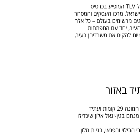
בעיני רבים בעולם תל אביב היא ישראל וישראל היא תל אביב. ייתכן שהדבר נובע בעיקר מהסימול TLV המופיע בכרטיסי
ישראל, מרכז העסקים והמסחר
גים מרשימים בעולם – כל אלה
העיר, יחד עם התפתחות
ות להקים את משרדיהן בעיר,
ד באזור
באזור הסיטי – בלב שדרת רוטשילד מתאכלס בימים אלו מגדל העסקים היוקרתי של קבוצת אביב המונה 29 קומות ועתיד
נחם בגין-יגאל אלון שיגדילו
בילוי והפנאי, בניית מלון