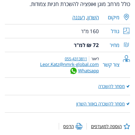
כולל
מרחב מוגן
ואופציה להשכרת חניות צמודות.
מיקום
השרון
,
רעננה
גודל
160 מ"ר
מחיר
72 ₪ למ"ר
ליאור
055-4313811
צור קשר
Leor.Katz@nmrk-global.com
Whatsapp
מסחר להשכרה
מסחר להשכרה באזור השרון
הוספה למועדפים
הדפס