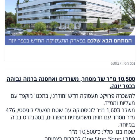
נכס מס'. 63927
10,500 מ"ר של מסחר, משרדים ואחסנה ברמה גבוהה
בכפר יונה.
להשכרה פרויקט תעסוקה חדש ומודרני, בתכנון מוקפד עם
מעליות וממ״ד.
משלב 1,603 מ״ר לוגיסטיקה עם שטח תפעולי לוגיסטי, 476
מ״ר מסחר עם חזית משמעותית ומשרדים, בסטנדרט גבוה
במיוחד.
שטח בנוי כולל: כ־10,500 מ"ר
פתרון One Stop Shop לחברות בצמיחה