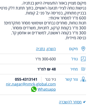
מיקום מצויין באזור התעשייה הישן בנתניה.
נגישות נוחה לצירי תנועה ראשיים, בתוך תחנת דלק פרטי
בבניין מתוחזק, בפריסה על פני 2 קומות.
600 מ"ר למסחר איכותי:
חנות נוחות, סוחרים נבחרים ושימושי מסחר מתקדמים!
300 מ"ר בקומת קרקע, לחנויות, משרדים ומסחר.
300 מ"ר בקומה ראשונה, למשרדים או אחסון קל.
כניסה מיידית.
מיקום
השרון
,
נתניה
גודל
300-600 מ"ר
מחיר
48 ₪ למ"ר
צור קשר
ניר נגר
055-4313141
nir.nagar@nmrk-global.com
Whatsapp
מסחר להשכרה