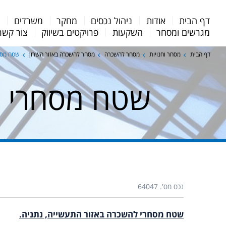
Menu
דף הבית
אודות
ניהול נכסים
מחקר
משרדים
מ
Bar
מגרשים ומסחר
השקעות
פרויקטים בשיווק
צור קשר
דף הבית
מסחר וחנויות
מסחר להשכרה
מסחר להשכרה באזור השרון
שטח מסח
שטח מסחרי ל
נכס מס'. 64047
שטח מסחרי להשכרה באזור התעשייה, נתניה.