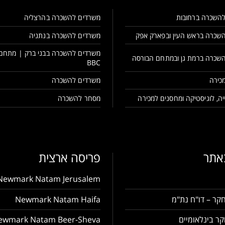
השכרה ברחובות
משרדים להשכרה בהרצליה
שכרה בראש העין ובפארק אפק
משרדים להשכרה בנתניה
משרדים להשכרה בבני ברק | מתחם
שכרה ברמת גן ובמתחם הבורסה
BBC
כירה
משרדים להשכרה
ה, לוגיסטיקה ומחסנים למכירה
מסחר להשכרה
באתר
פריסה ארצית
Newmark Natam Jerusalem
קר – דו"ח נת"מ
Newmark Natam Haifa
ר בינלאומיים
ewmark Natam Beer-Sheva