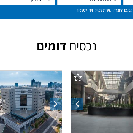
טעם החברה ישירות למייל, ו/או לטלפון
נכסים
דומים
ה
התמונה
התמונה
הקודמת
הבאה