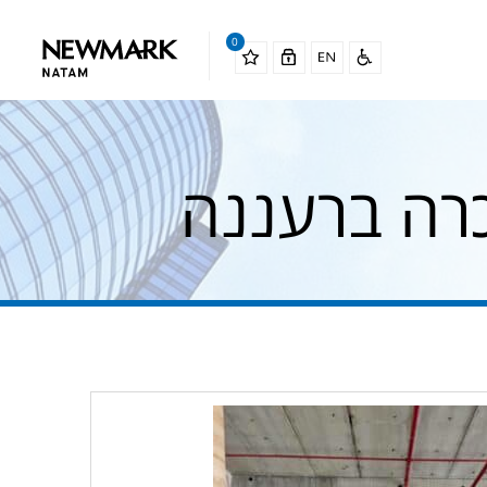
0
רה ברעננה