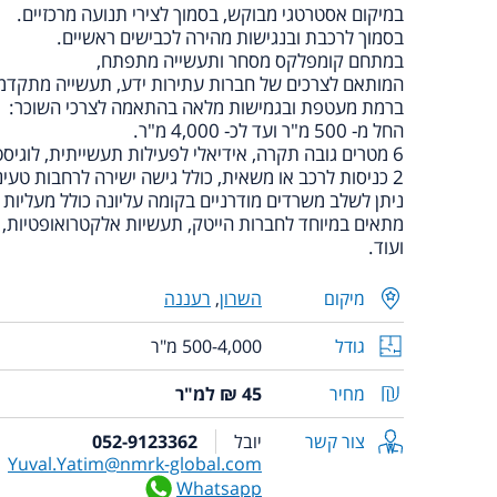
במיקום אסטרטגי מבוקש, בסמוך לצירי תנועה מרכזיים.
בסמוך לרכבת ובנגישות מהירה לכבישים ראשיים.
במתחם קומפלקס מסחר ותעשייה מתפתח,
המותאם לצרכים של חברות עתירות ידע, תעשייה מתקדמת, 
ברמת מעטפת ובגמישות מלאה בהתאמה לצרכי השוכר:
החל מ- 500 מ"ר ועד לכ- 4,000 מ"ר.
6 מטרים גובה תקרה, אידיאלי לפעילות תעשייתית, לוגיסטיקה, אחסון ופריקה.
2 כניסות לרכב או משאית, כולל גישה ישירה לרחבות טעינה ופריקה.
ניתן לשלב משרדים מודרניים בקומה עליונה כולל מעליות
מתאים במיוחד לחברות הייטק, תעשיות אלקטרואופטיות, מר
ועוד.
מיקום
השרון
,
רעננה
גודל
500-4,000 מ"ר
מחיר
45 ₪ למ"ר
צור קשר
יובל
052-9123362
Yuval.Yatim@nmrk-global.com
Whatsapp