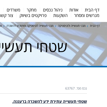
Menu
דף הבית
אודות
ניהול נכסים
מחקר
משרדים
מ
Bar
מגרשים ומסחר
השקעות
פרויקטים בשיווק
צור קשר
דף הבית
מבני תעשייה ולוגיסטיקה
מבני תעשייה לוגיסטיקה ומחסנים להשכרה
מב
שטחי תעשיי
נכס מס'. 63767
שטחי תעשייה עתירת ידע להשכרה ברעננה.