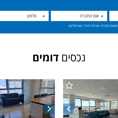
טעם החברה ישירות למייל, ו/או לטלפון
נכסים
דומים
ה
התמונה
התמונה