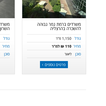
הבאה
הקודמת
הבאה
משרדים ברמת גמר גבוהה
משרדי
להשכרה בהרצליה
השרון
גודל
גודל
1,150 מ"ר
0
מחיר
מחיר
110 ₪ למ"ר
5
סוכן
סוכן
ליאור
ד
פרטים נוספים