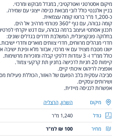
מיקום אסטרטגי ואטרקטיבי, במגדל מבוקש ומרכזי.
בניין אלגנטי כולל לובי מבואת כניסה ייצוגי עם שמירה.
כ-1,200 מ"ר ברוטו קומה עצמאית.
קומה גבוהה, עם נוף 360° פנורמי מרהיב אל הים.
תכנון אסתטי ועיצוב ברמה גבוהה, עם דגש יוקרתי לפרטים
בחלוקה פונקציונלית, המשלבת חדרים בגדלים שונים:
חדרי מנהלים מרווחים, חדרי צוותים מוארים וחדרי ישיבות.
ישנו מטבח מצויד עם אי מרכזי, אבזור מלא ופינת ישיבה אי
כולל ממ"ד ו- 3 עמדות דלפקי קבלה ומזכירות מרשימות.
קיימות 20 חניות לרכישה בחניון תת קרקעי צמוד.
אופציה לריהוט איכותי קיים.
סביבה עסקית בלב הפועם של האזור, הכוללת פעילות מס
ושירותים עסקיים.
אפשרות לכניסה מיידית.
מיקום
השרון
,
הרצליה
גודל
1,240 מ"ר
מחיר
100 ₪ למ"ר