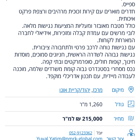
ספייס.
חדרים מוארים עם קירות זכוכית מרהיבים ורצפת פרקט
איכותית.
כולל מטבח מאובזר ומעליות המציעות נגישות מלאה.
לובי מרשים עם עמדת קבלה ומזכירות, אידיאלי לחברה
המארחת לקוחות.
עם נגישות נוחה לרכב פרטי ולתחבורה ציבורית.
נגישות גבוהה לשדרה הראשית, חניונים סמוכים, מוסדות
חינוך, קופות חולים, סופרמרקטים ובתי קפה.
נכס מסחרי בסטנדרט גבוה קומת משרדים שלמה, מוכנה
לעבודה מיידית, עם תכנון אדריכלי מוקפד.
מיקום
מרכז
,
יהוד/קריית אונו
גודל
1,260 מ"ר
מחיר
215,000 ₪ למ"ר
יובל
052-9123362
צור קשר
Yuval.Yatim@nmrk-global.com