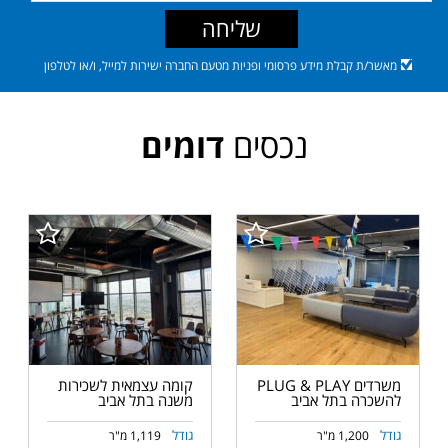
שליחה
מאשר/ת קבלת מידע פרסומי ופניות מטעם החברה ישירות למייל, ו/או לטלפון
נכסים
דומים
משרדים PLUG & PLAY
קומה עצמאית לשכירות
להשכרה בתל אביב
משנה בתל אביב
גודל
גודל
1,200 מ"ר
1,119 מ"ר