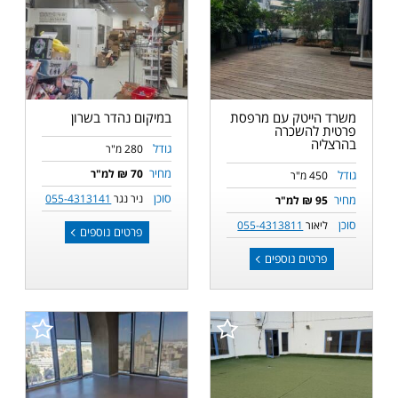
משרד הייטק עם מרפסת
במיקום נהדר בשרון
פרטית להשכרה
בהרצליה
גודל
280 מ"ר
מחיר
70 ₪ למ"ר
גודל
450 מ"ר
סוכן
ניר נגר
055-4313141
מחיר
95 ₪ למ"ר
סוכן
ליאור
055-4313811
פרטים נוספים
פרטים נוספים