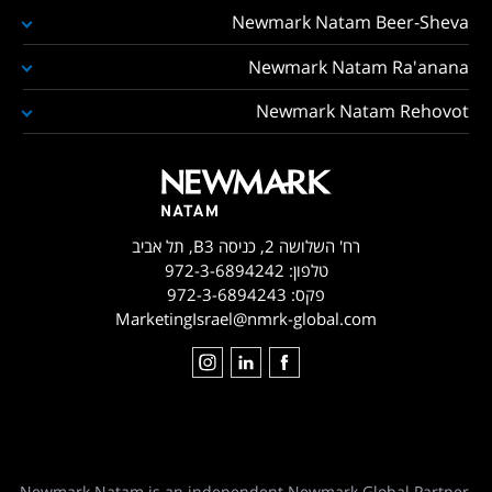
Newmark Natam Beer-Sheva
Newmark Natam Ra'anana
Newmark Natam Rehovot
רח' השלושה 2, כניסה B3, תל אביב
טלפון:
972-3-6894242
פקס:
972-3-6894243
MarketingIsrael@nmrk-global.com
Newmark Natam is an independent Newmark Global Partner.