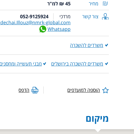
מחיר
45 ₪ למ"ר
צור קשר
מרדכי
052-9125924
dechai.Illouz@nmrk-global.com
Whatsapp
משרדים להשכרה
משרדים להשכרה בירושלים
מבני תעשייה ומחסנים
הוספה למועדפים
הדפס
מיקום