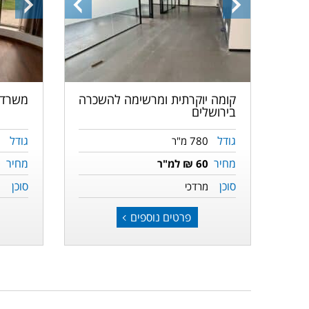
התמונה
התמונה
התמונ
הבאה
הקודמת
הבאה
קומה יוקרתית ומרשימה להשכרה
משרד 
בירושלים
גודל
גודל
780 מ"ר
6
מחיר
מחיר
60 ₪ למ"ר
0
סוכן
סוכן
מרדכי
מ
פרטים נוספים