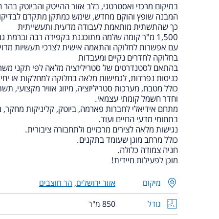
במיקום מרכזי ואסטרטגי, בלב אזור ההייטק והביוטק בהר ח
המבנה שופץ והוקם מחדש, שימש כמתקן מתקדם לבדיקות
כך שהתשתית מותאמת לעבודה מדעית ותעשייתית
1,500 מ"ר קומה שלמה מתוכננת בקפידה רבה וברמת גמר גבוהה.
עם אפשרות לחלוקה והתאמה אישית לצרכי תעשיות מדוי
בחלוקה לחדרים נקיים ומעבדות
בהתאם לסטנדרטים של סטריליזציה מלאה לפי תקני משר
כניסות נפרדות, לגמישות מלאה בחלוקה למחלקות או יחיד
כולל מטבח, מערכות סטריליזציה, מיזוג אוויר מקצועי, ת
וחדר חשמל קומתי עצמאי.
מתחם אידיאלי לחברות פארמה, ביוטק, קליניקות מחקר,
בתחומי מדעי החיים ועוד.
נגישות מלאה לצירים מרכזיים ולתחבורה ציבורית.
כולל מרחב מוגן שעומד בתקנים.
חניה צמודה כלולה.
מוכן לפעילות מיידית!
מיקום
אזור ירושלים
,
הר חוצבים
גודל
850 מ"ר