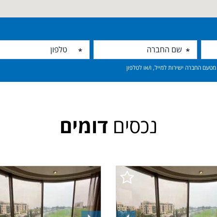
טעם החברה ישירות למייל, ו/או לטלפון
נכסים
דומים