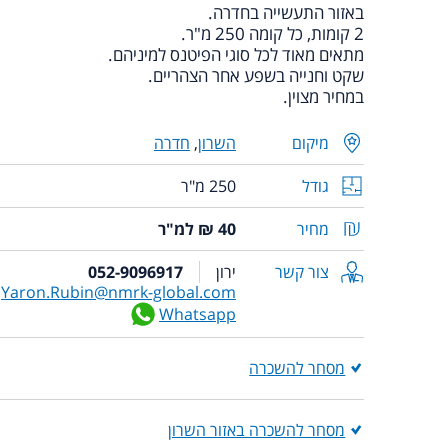
באזור התעשייה בחדרה.
2 קומות, כל קומה 250 מ"ר.
מתאים מאוד לכל סוגי הפיטנס למיניהם.
שקט וחנייה בשפע אחר הצהריים.
במחיר מצוין.
מיקום
השרון
,
חדרה
גודל
250 מ"ר
מחיר
40 ₪ למ"ר
צור קשר
ירון
052-9096917
Yaron.Rubin@nmrk-global.com
Whatsapp
מסחר להשכרה
מסחר להשכרה באזור השרון