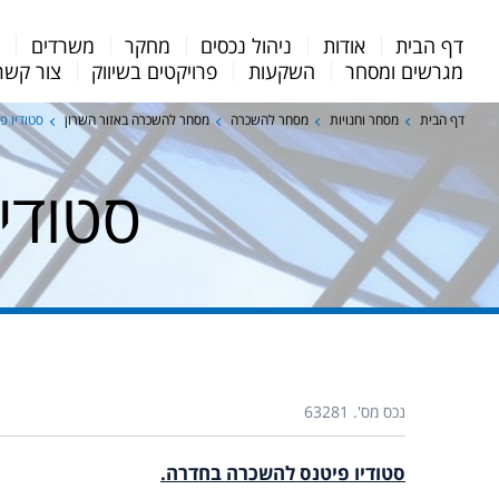
Menu
דף הבית
אודות
ניהול נכסים
מחקר
משרדים
מ
Bar
מגרשים ומסחר
השקעות
פרויקטים בשיווק
צור קשר
דף הבית
מסחר וחנויות
מסחר להשכרה
מסחר להשכרה באזור השרון
סטודיו פ
סטודי
נכס מס'. 63281
סטודיו פיטנס להשכרה בחדרה.