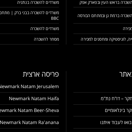
שכרה בראש העין ובפארק אפק
משרדים להשכרה בנתניה
משרדים להשכרה בבני ברק | מתחם
שכרה ברמת גן ובמתחם הבורסה
BBC
כירה
משרדים להשכרה
ה, לוגיסטיקה ומחסנים למכירה
מסחר להשכרה
באתר
פריסה ארצית
Newmark Natam Jerusalem
קר – דו"ח נת"מ
Newmark Natam Haifa
ר בינלאומיים
ewmark Natam Beer-Sheva
בואו לעבוד איתנו
Newmark Natam Ra'anana