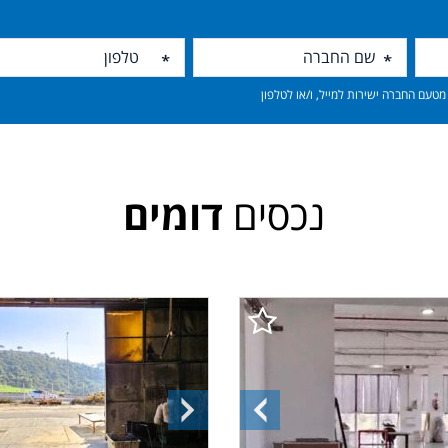
טעם החברה ישירות למייל, ו/או לטלפון
נכסים
דומים
ה
התמונה
התמונה
הקודמת
הבאה