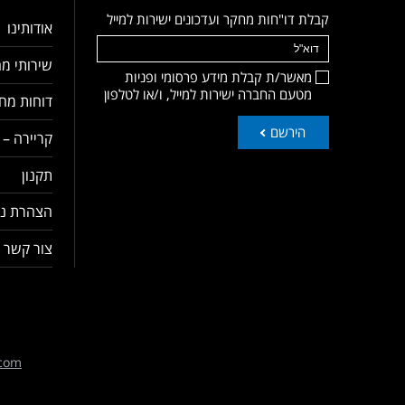
קבלת דו"חות מחקר ועדכונים ישירות למייל
אודותינו
שירותי מח
מאשר/ת קבלת מידע פרסומי ופניות
מטעם החברה ישירות למייל, ו/או לטלפון
דוחות מחק
הירשם
קריירה – 
תקנון
הצהרת נג
צור קשר
com