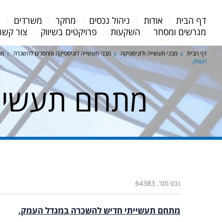
Menu
דף הבית
אודות
ניהול נכסים
מחקר
משרדים
מ
Bar
מגרשים ומסחר
השקעות
פרויקטים בשיווק
צור קשר
דף הבית
מבני תעשייה ולוגיסטיקה
מבני תעשייה לוגיסטיקה ומחסנים להשכרה
מב
העמק
מתחם תעשיי
נכס מס'. 64383
מתחם תעשייתי חדיש להשכרה במגדל העמק.