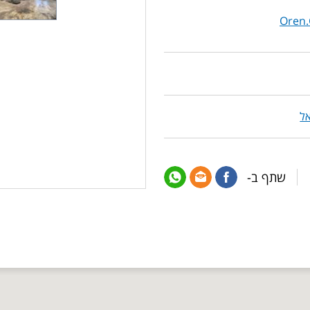
Oren.
ל
שתף ב-