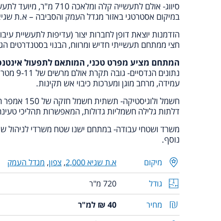
סיווג- אולם לתעשייה קלה ומלאכה 710 מ"ר, מיועד לתעשייה בלבד.
במיקום אסטרטגי באזור מגדל העמק והסביבה – א.ת שגיא 2'000 (כפר ברוך
הזדמנות יוצאת דופן לחברות יצור (עדיפות לתעשיית עיבו
חצי ממתחם תעשייתי חדיש ומרווח, הבנוי בסטנדרטים הגבו
המתחם מציע מפרט טכני, המותאם לתפעול אינטנסי
נתונים הנדסי
עמידה, מרחב מוגן ומערכות כיבוי אש תקינות.
דלתות גלילה חשמליות גדולות, המאפשרות תהליכי טעינה 
משרד ושטחי עבודה- במתחם ישנו שטח משרדי לניהול שוט
נוסף.
מיקום
א.ת שגיא 2,000
,
צפון
,
מגדל העמק
גודל
720 מ"ר
מחיר
40 ₪ למ"ר