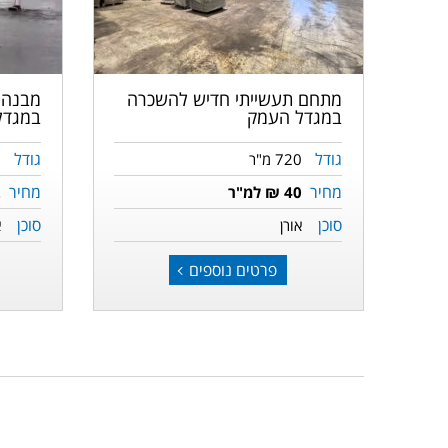
מתחם תעשייתי חדיש להשכרה
מבנה 
במגדל העמק
במגדל
גודל
גודל
720 מ"ר
0
מחיר
מחיר
40 ₪ למ"ר
2
סוכן
סוכן
אורן
א
פרטים נוספים