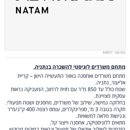
נכס מס'. 64051
מתחם משרדים לוגיסטי להשכרה בנתניה.
מתחם משרדים ואחסנה באזור התעשייה הישן – קריית
אליעזר, נתניה.
שטח כולל עד 850 מ"ר עם חזית לרחוב, המעניקה נראות
עסקית מצויינת.
בחלוקה גמישה, שילוב של משרדים, מחסנים ושטח תפעולי.
תקרה בגובה 3 מ', ספרינקלרים, עומס רצפה 400 ק"ג/מ"ר
ונגישות מלאה למשאיות.
מתאים ללוגיסטיקה, אחסנה וייצור קל.
הזדמנות לשילוב אידאלי של תפעול ונראות במיקום מבוקש.