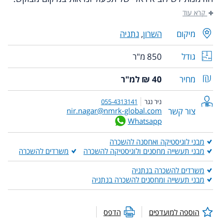
קרא עוד
מיקום
השרון
,
נתניה
גודל
850 מ"ר
מחיר
40 ₪ למ"ר
ניר נגר
055-4313141
צור קשר
nir.nagar@nmrk-global.com
Whatsapp
מבני לוגיסטיקה ואחסנה להשכרה
מבני תעשייה מחסנים ולוגיסטיקה להשכרה
משרדים להשכרה
משרדים להשכרה בנתניה
מבני תעשייה ומחסנים להשכרה בנתניה
הוספה למועדפים
הדפס