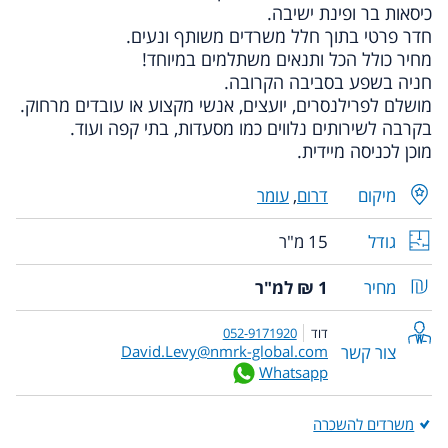
כיסאות בר ופינת ישיבה.
חדר פרטי בתוך חלל משרדים משותף ונעים.
מחיר כולל הכל ותנאים משתלמים במיוחד!
חניה בשפע בסביבה הקרובה.
מושלם לפרילנסרים, יועצים, אנשי מקצוע או עובדים מרחוק.
בקרבה לשירותים נלווים כמו מסעדות, בתי קפה ועוד.
מוכן לכניסה מיידית.
מיקום
דרום
,
עומר
גודל
15 מ"ר
מחיר
1 ₪ למ"ר
דוד
052-9171920
צור קשר
David.Levy@nmrk-global.com
Whatsapp
משרדים להשכרה