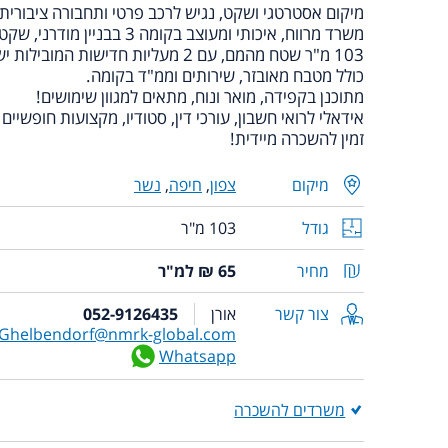
מיקום אסטרטגי ושקט, נגיש לרכב פרטי ותחבורה ציבורית.
משרד מרווח, איכותי ומעוצב בקומה 3 בבניין מודרני, שקט ומטופח.
103 מ"ר שטח מהמם, עם 2 מעליות חדישות המובילות ישירות לקומה, לנגישות מלאה.
כולל מטבח מאובזר, שירותים וממ"ד בקומה.
מתוכנן בקפידה, מואר ונוח, מתאים למגוון שימושים!
אידאלי לרואי חשבון, עורכי דין, סטודיו, מקצועות חופשיים 
זמין להשכרה מיידית!
מיקום
צפון
,
חיפה
,
נשר
גודל
103 מ"ר
מחיר
65 ₪ למ"ר
צור קשר
אורן
052-9126435
Ghelbendorf@nmrk-global.com
Whatsapp
משרדים להשכרה