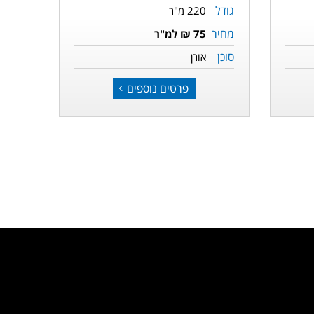
גודל
220 מ"ר
מחיר
75 ₪ למ"ר
סוכן
אורן
פרטים נוספים