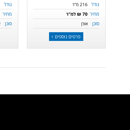
גודל
גודל
216 מ"ר
6
מחיר
מחיר
70 ₪ למ"ר
5
סוכן
סוכן
אורן
א
פרטים נוספים